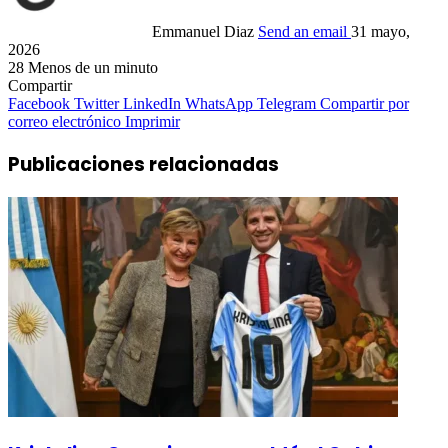
Emmanuel Diaz
Send an email
31 mayo,
2026
28
Menos de un minuto
Compartir
Facebook
Twitter
LinkedIn
WhatsApp
Telegram
Compartir por
correo electrónico
Imprimir
Publicaciones relacionadas