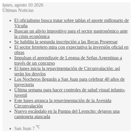
lunes, agosto 10 2026
Últimas Noticias
El oficialismo busca tratar sobre tablas el aporte millonario de
Vicuña
Buscan un alivio impositivo para el sector gastronómico ante
la crisis económica
Se habilita la segunda inscripción a las Becas Progresar
El sector ferretero mira con expectativa la inversión oficial en
obras
Impulsan el aprendizaje de Lengua de Señas Argentinas a
través de un concurso
El lunes inicia la repavimentación de Circunvalación: así
serán los desvíos
Los Nocheros llegarán a San Juan para celebrar 40 años de
trayectoria
Última semana para hacer controles de salud visual infanto-
juvenil
Este lunes arranca la repavimentación de la Avenida
Circunvalación
Nuevo escándalo en la Pampa del Leoncito: dejaron una
camioneta atascada
℃
San Juan
7