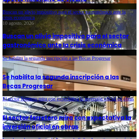
Buscan un alivio impositivo para el sector gastronómico ante la
crisis económica
10 agosto, 2026
Buscan un alivio impositivo para el sector
gastronómico ante la crisis económica
Se habilita la segunda inscripción a las Becas Progresar
10 agosto, 2026
Se habilita la segunda inscripción a las
Becas Progresar
El sector ferretero mira con expectativa la inversión oficial en obras
10 agosto, 2026
El sector ferretero mira con expectativa la
inversión oficial en obras