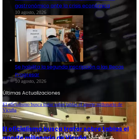
gastronómico ante la crisis económica
10 agosto, 2026
Se habilita la segunda inscripción a las Becas
Progresar
10 agosto, 2026
Últimas Actualizaciones
El oficialismo busca tratar sobre tablas el aporte millonario de
Vicuña
10 agosto, 2026
El oficialismo busca tratar sobre tablas el
aporte millonario de Vicuña