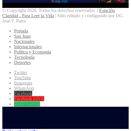
© Copyright 2026, Todos los derechos reservados |
Estación
Claridad - Para Leer la Vida
| Sitio editado y configurado por DG.
José F. Parra
Portada
San Juan
Nacionales
Internacionales
Política y Economía
Tecnología
Deportes
Twitter
YouTube
Instagram
WhatsApp
Facebook
Facebook LIVE
Radio Garden