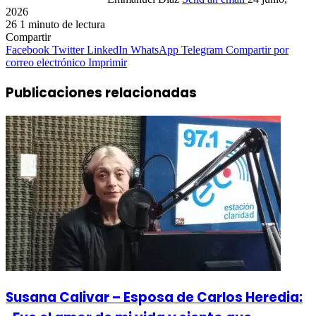
2026
26
1 minuto de lectura
Compartir
Facebook
Twitter
LinkedIn
WhatsApp
Telegram
Compartir por
correo electrónico
Imprimir
Publicaciones relacionadas
Susana Calivar – Esposa de Carlos Heredia: