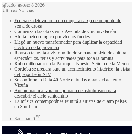
sábado, agosto 8 2026
Últimas Noticias
Federales detuvieron a una mujer a cargo de un punto de
venta de droga
Comienzan las obras en la Avenida de Circunvalación
Alerta meteorológica por vientos fuertes
Llegó un nuevo transformador para duplicar la capacidad
eléctrica de la provincia
Rawson te invita a vivir un fin de semana repleto de cultura,
espectáculos, ferias y actividades para toda la familia
Robo millonario en la Parroquia Nuestra Señora de la Merced
Córdoba se prepara para un acontecimiento histórico: la visita
del papa León XIV
Se confirmó la Ruta 40 Norte entre las obras del acuerdo
Vicuña
Anchipurac realizará una jornada de astroturismo para
descubrir el cielo sanjuanino
La música contemporánea reunirá a artistas de cuatro países
en San Juan
℃
San Juan
6