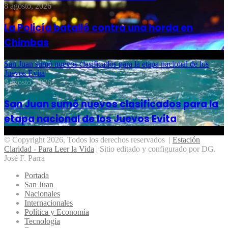
8 agosto, 2026
La Policía batalló contra una horda en
Chimbas
San Juan sumó nuevos clasificados para la etapa nacional de los
Juevos Evita
8 agosto, 2026
San Juan sumó nuevos clasificados para la
etapa nacional de los Juevos Evita
© Copyright 2026, Todos los derechos reservados |
Estación
Claridad - Para Leer la Vida
| Sitio editado y configurado por DG.
José F. Parra
Portada
San Juan
Nacionales
Internacionales
Política y Economía
Tecnología