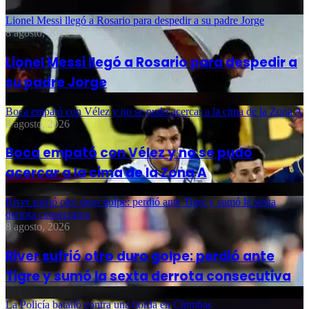
Lionel Messi llegó a Rosario para despedir a su padre Jorge
8 agosto, 2026
Lionel Messi llegó a Rosario para despedir a
su padre Jorge
Boca empató con Vélez y no se pudo acercar a la cima de la Zona A
8 agosto, 2026
Boca empató con Vélez y no se pudo
acercar a la cima de la Zona A
River sufrió otro duro golpe: perdió ante Tigre y sumó la sexta
derrota consecutiva
8 agosto, 2026
River sufrió otro duro golpe: perdió ante
Tigre y sumó la sexta derrota consecutiva
La Policía batalló contra una horda en Chimbas