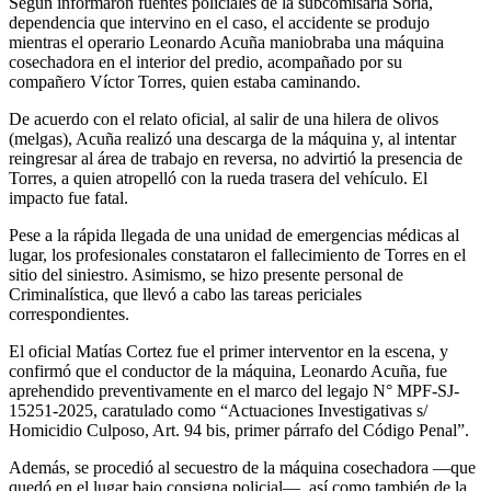
Según informaron fuentes policiales de la subcomisaría Soria,
dependencia que intervino en el caso, el accidente se produjo
mientras el operario Leonardo Acuña maniobraba una máquina
cosechadora en el interior del predio, acompañado por su
compañero Víctor Torres, quien estaba caminando.
De acuerdo con el relato oficial, al salir de una hilera de olivos
(melgas), Acuña realizó una descarga de la máquina y, al intentar
reingresar al área de trabajo en reversa, no advirtió la presencia de
Torres, a quien atropelló con la rueda trasera del vehículo. El
impacto fue fatal.
Pese a la rápida llegada de una unidad de emergencias médicas al
lugar, los profesionales constataron el fallecimiento de Torres en el
sitio del siniestro. Asimismo, se hizo presente personal de
Criminalística, que llevó a cabo las tareas periciales
correspondientes.
El oficial Matías Cortez fue el primer interventor en la escena, y
confirmó que el conductor de la máquina, Leonardo Acuña, fue
aprehendido preventivamente en el marco del legajo N° MPF-SJ-
15251-2025, caratulado como “Actuaciones Investigativas s/
Homicidio Culposo, Art. 94 bis, primer párrafo del Código Penal”.
Además, se procedió al secuestro de la máquina cosechadora —que
quedó en el lugar bajo consigna policial—, así como también de la