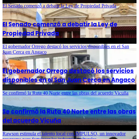
El Senado comenzó a debatir la Ley de Propiedad Privada
6 agosto, 2026
El Senado comenzó a debatir la Ley de
Propiedad Privada
El gobernador Orrego destacó los servicios disponibles en el San
Juan Cerca en Angaco
6 agosto, 2026
El gobernador Orrego destacó los servicios
disponibles en el San Juan Cerca en Angaco
Se confirmó la Ruta 40 Norte entre las obras del acuerdo Vicuña
6 agosto, 2026
Se confirmó la Ruta 40 Norte entre las obras
del acuerdo Vicuña
Rawson estimula el talento local con IMPULSO, un innovador