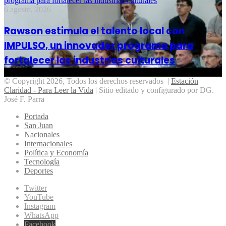
programa para fortalecer las industrias culturales
6 agosto, 2026
Rawson estimula el talento local con
IMPULSO, un innovador programa para
fortalecer las industrias culturales
© Copyright 2026, Todos los derechos reservados |
Estación
Claridad - Para Leer la Vida
| Sitio editado y configurado por DG.
José F. Parra
Portada
San Juan
Nacionales
Internacionales
Política y Economía
Tecnología
Deportes
Twitter
YouTube
Instagram
WhatsApp
Facebook