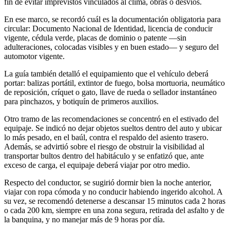
fin de evitar imprevistos vinculados al clima, obras o desvíos.
En ese marco, se recordó cuál es la documentación obligatoria para
circular: Documento Nacional de Identidad, licencia de conducir
vigente, cédula verde, placas de dominio o patente —sin
adulteraciones, colocadas visibles y en buen estado— y seguro del
automotor vigente.
La guía también detalló el equipamiento que el vehículo deberá
portar: balizas portátil, extintor de fuego, bolsa mortuoria, neumático
de reposición, críquet o gato, llave de rueda o sellador instantáneo
para pinchazos, y botiquín de primeros auxilios.
Otro tramo de las recomendaciones se concentró en el estivado del
equipaje. Se indicó no dejar objetos sueltos dentro del auto y ubicar
lo más pesado, en el baúl, contra el respaldo del asiento trasero.
Además, se advirtió sobre el riesgo de obstruir la visibilidad al
transportar bultos dentro del habitáculo y se enfatizó que, ante
exceso de carga, el equipaje deberá viajar por otro medio.
Respecto del conductor, se sugirió dormir bien la noche anterior,
viajar con ropa cómoda y no conducir habiendo ingerido alcohol. A
su vez, se recomendó detenerse a descansar 15 minutos cada 2 horas
o cada 200 km, siempre en una zona segura, retirada del asfalto y de
la banquina, y no manejar más de 9 horas por día.