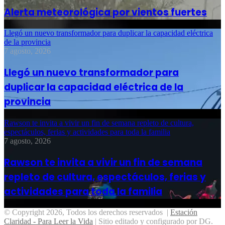
Alerta meteorológica por vientos fuertes
Llegó un nuevo transformador para duplicar la capacidad eléctrica
de la provincia
7 agosto, 2026
Llegó un nuevo transformador para
duplicar la capacidad eléctrica de la
provincia
Rawson te invita a vivir un fin de semana repleto de cultura,
espectáculos, ferias y actividades para toda la familia
7 agosto, 2026
Rawson te invita a vivir un fin de semana
repleto de cultura, espectáculos, ferias y
actividades para toda la familia
© Copyright 2026, Todos los derechos reservados |
Estación
Claridad - Para Leer la Vida
| Sitio editado y configurado por DG.