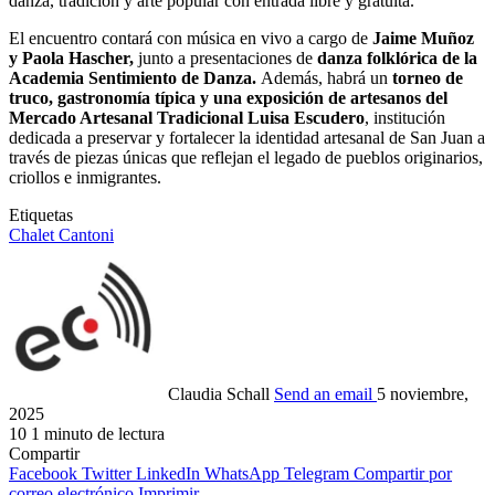
danza, tradición y arte popular con entrada libre y gratuita.
El encuentro contará con música en vivo a cargo de
Jaime Muñoz
y Paola Hascher,
junto a presentaciones de
danza folklórica de la
Academia Sentimiento de Danza.
Además, habrá un
torneo de
truco, gastronomía típica y una exposición de artesanos del
Mercado Artesanal Tradicional Luisa Escudero
, institución
dedicada a preservar y fortalecer la identidad artesanal de San Juan a
través de piezas únicas que reflejan el legado de pueblos originarios,
criollos e inmigrantes.
Etiquetas
Chalet Cantoni
Claudia Schall
Send an email
5 noviembre,
2025
10
1 minuto de lectura
Compartir
Facebook
Twitter
LinkedIn
WhatsApp
Telegram
Compartir por
correo electrónico
Imprimir