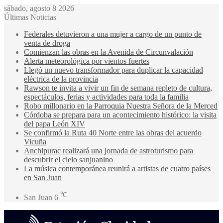
sábado, agosto 8 2026
Últimas Noticias
Federales detuvieron a una mujer a cargo de un punto de
venta de droga
Comienzan las obras en la Avenida de Circunvalación
Alerta meteorológica por vientos fuertes
Llegó un nuevo transformador para duplicar la capacidad
eléctrica de la provincia
Rawson te invita a vivir un fin de semana repleto de cultura,
espectáculos, ferias y actividades para toda la familia
Robo millonario en la Parroquia Nuestra Señora de la Merced
Córdoba se prepara para un acontecimiento histórico: la visita
del papa León XIV
Se confirmó la Ruta 40 Norte entre las obras del acuerdo
Vicuña
Anchipurac realizará una jornada de astroturismo para
descubrir el cielo sanjuanino
La música contemporánea reunirá a artistas de cuatro países
en San Juan
℃
San Juan
6