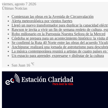
viernes, agosto 7 2026
Últimas Noticias
Comienzan las obras en la Avenida de Circunvalación
Alerta meteorológica por vientos fuertes
Llegó un nuevo transformador para duplicar la capacidad eléctri
Rawson te invita a vivir un fin de semana repleto de cultura, esp
Robo millonario en la Parroquia Nuestra Señora de la Merced
Córdoba se prepara para un acontecimiento histórico: la visita
Se confirmó la Ruta 40 Norte entre las obras del acuerdo Vicuñ
Anchipurac realizará una jornada de astroturismo para descubrir
La música contemporánea reunirá a artistas de cuatro países en
Un espacio para aprender, expresarse y disfrutar de la cultura
℃
San Juan
16