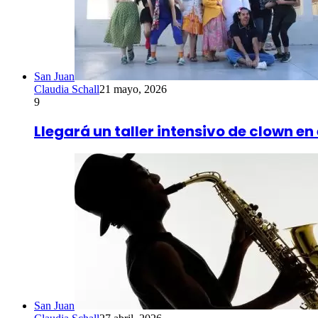
San Juan
Claudia Schall
21 mayo, 2026
9
Llegará un taller intensivo de clown en
San Juan