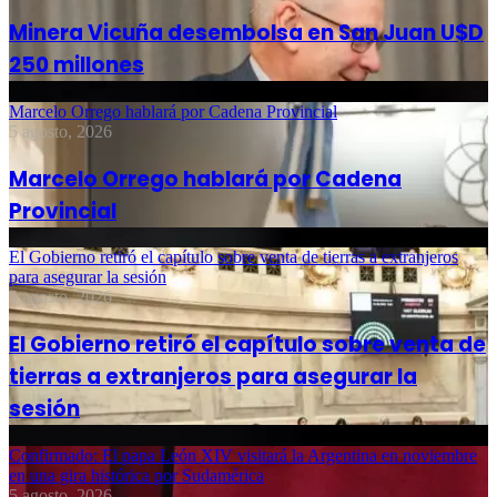
Minera Vicuña desembolsa en San Juan U$D
250 millones
Marcelo Orrego hablará por Cadena Provincial
5 agosto, 2026
Marcelo Orrego hablará por Cadena
Provincial
El Gobierno retiró el capítulo sobre venta de tierras a extranjeros
para asegurar la sesión
5 agosto, 2026
El Gobierno retiró el capítulo sobre venta de
tierras a extranjeros para asegurar la
sesión
Confirmado: El papa León XIV visitará la Argentina en noviembre
en una gira histórica por Sudamérica
5 agosto, 2026