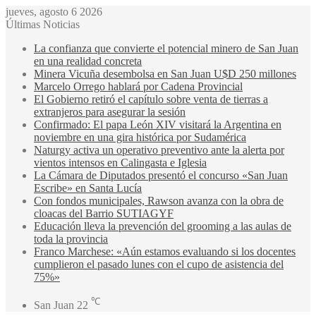
jueves, agosto 6 2026
Últimas Noticias
La confianza que convierte el potencial minero de San Juan
en una realidad concreta
Minera Vicuña desembolsa en San Juan U$D 250 millones
Marcelo Orrego hablará por Cadena Provincial
El Gobierno retiró el capítulo sobre venta de tierras a
extranjeros para asegurar la sesión
Confirmado: El papa León XIV visitará la Argentina en
noviembre en una gira histórica por Sudamérica
Naturgy activa un operativo preventivo ante la alerta por
vientos intensos en Calingasta e Iglesia
La Cámara de Diputados presentó el concurso «San Juan
Escribe» en Santa Lucía
Con fondos municipales, Rawson avanza con la obra de
cloacas del Barrio SUTIAGYF
Educación lleva la prevención del grooming a las aulas de
toda la provincia
Franco Marchese: «Aún estamos evaluando si los docentes
cumplieron el pasado lunes con el cupo de asistencia del
75%»
℃
San Juan
22