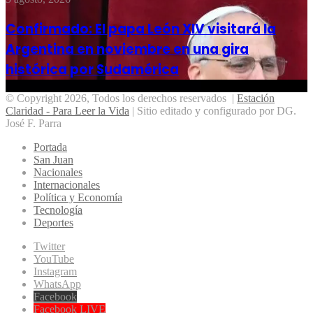
Confirmado: El papa León XIV visitará la
Argentina en noviembre en una gira
histórica por Sudamérica
© Copyright 2026, Todos los derechos reservados |
Estación
Claridad - Para Leer la Vida
| Sitio editado y configurado por DG.
José F. Parra
Portada
San Juan
Nacionales
Internacionales
Política y Economía
Tecnología
Deportes
Twitter
YouTube
Instagram
WhatsApp
Facebook
Facebook LIVE