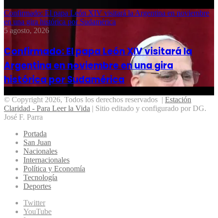
Confirmado: El papa León XIV visitará la Argentina en noviembre
en una gira histórica por Sudamérica
5 agosto, 2026
Confirmado: El papa León XIV visitará la
Argentina en noviembre en una gira
histórica por Sudamérica
© Copyright 2026, Todos los derechos reservados |
Estación
Claridad - Para Leer la Vida
| Sitio editado y configurado por DG.
José F. Parra
Portada
San Juan
Nacionales
Internacionales
Política y Economía
Tecnología
Deportes
Twitter
YouTube