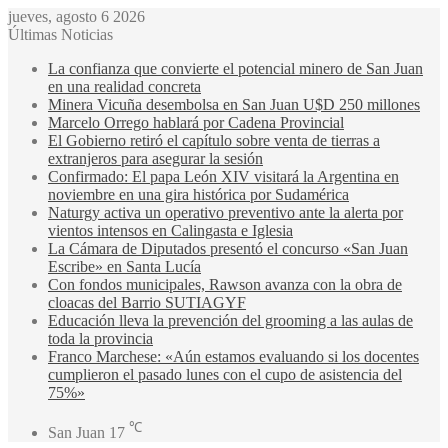
jueves, agosto 6 2026
Últimas Noticias
La confianza que convierte el potencial minero de San Juan
en una realidad concreta
Minera Vicuña desembolsa en San Juan U$D 250 millones
Marcelo Orrego hablará por Cadena Provincial
El Gobierno retiró el capítulo sobre venta de tierras a
extranjeros para asegurar la sesión
Confirmado: El papa León XIV visitará la Argentina en
noviembre en una gira histórica por Sudamérica
Naturgy activa un operativo preventivo ante la alerta por
vientos intensos en Calingasta e Iglesia
La Cámara de Diputados presentó el concurso «San Juan
Escribe» en Santa Lucía
Con fondos municipales, Rawson avanza con la obra de
cloacas del Barrio SUTIAGYF
Educación lleva la prevención del grooming a las aulas de
toda la provincia
Franco Marchese: «Aún estamos evaluando si los docentes
cumplieron el pasado lunes con el cupo de asistencia del
75%»
℃
San Juan
17