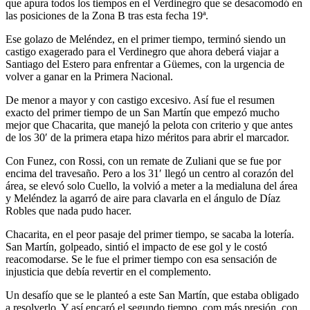
que apura todos los tiempos en el Verdinegro que se desacomodó en
las posiciones de la Zona B tras esta fecha 19ª.
Ese golazo de Meléndez, en el primer tiempo, terminó siendo un
castigo exagerado para el Verdinegro que ahora deberá viajar a
Santiago del Estero para enfrentar a Güemes, con la urgencia de
volver a ganar en la Primera Nacional.
De menor a mayor y con castigo excesivo. Así fue el resumen
exacto del primer tiempo de un San Martín que empezó mucho
mejor que Chacarita, que manejó la pelota con criterio y que antes
de los 30′ de la primera etapa hizo méritos para abrir el marcador.
Con Funez, con Rossi, con un remate de Zuliani que se fue por
encima del travesaño. Pero a los 31′ llegó un centro al corazón del
área, se elevó solo Cuello, la volvió a meter a la medialuna del área
y Meléndez la agarró de aire para clavarla en el ángulo de Díaz
Robles que nada pudo hacer.
Chacarita, en el peor pasaje del primer tiempo, se sacaba la lotería.
San Martín, golpeado, sintió el impacto de ese gol y le costó
reacomodarse. Se le fue el primer tiempo con esa sensación de
injusticia que debía revertir en el complemento.
Un desafío que se le planteó a este San Martín, que estaba obligado
a resolverlo. Y así encaró el segundo tiempo, com más presión, con