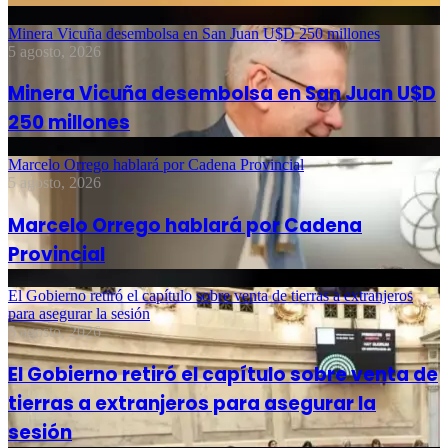
Minera Vicuña desembolsa en San Juan U$D 250 millones
5 agosto, 2026
Minera Vicuña desembolsa en San Juan U$D
250 millones
Marcelo Orrego hablará por Cadena Provincial
5 agosto, 2026
Marcelo Orrego hablará por Cadena
Provincial
El Gobierno retiró el capítulo sobre venta de tierras a extranjeros
para asegurar la sesión
5 agosto, 2026
El Gobierno retiró el capítulo sobre venta de
tierras a extranjeros para asegurar la
sesión