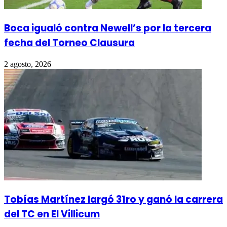
Boca igualó contra Newell’s por la tercera
fecha del Torneo Clausura
2 agosto, 2026
Tobías Martínez largó 31ro y ganó la carrera
del TC en El Villicum