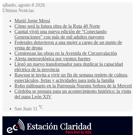
sábado, agosto 8 2026
Últimas Noticias
Murió Jorge Messi
Cómo será la futura obra de la Ruta 40 Norte
Capital vivió una nueva edición de “Conectando
Generaciones” con más de mil adultos mayores
Federales detuvieron a una mujer a cargo de un punto de
venta de droga
Comienzan las obras en la Avenida de Circunvalación
Alerta meteorológica por vientos fuertes
Llegó un nuevo transformador para duplicar la capacidad
eléctrica de la provincia
Rawson te invita a vivir un fin de semana repleto de cultura,
espectáculos, ferias y actividades para toda la familia
Robo millonario en la Parroquia Nuestra Señora de la Merced
Córdoba se prepara para un acontecimiento histórico: la visita
del papa León XIV
℃
San Juan
11