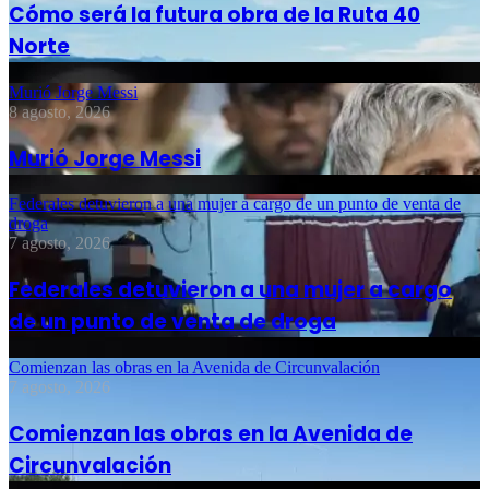
Cómo será la futura obra de la Ruta 40
Norte
Murió Jorge Messi
8 agosto, 2026
Murió Jorge Messi
Federales detuvieron a una mujer a cargo de un punto de venta de
droga
7 agosto, 2026
Federales detuvieron a una mujer a cargo
de un punto de venta de droga
Comienzan las obras en la Avenida de Circunvalación
7 agosto, 2026
Comienzan las obras en la Avenida de
Circunvalación