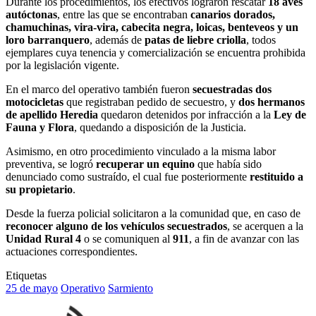
Durante los procedimientos, los efectivos lograron rescatar
18 aves
autóctonas
, entre las que se encontraban
canarios dorados,
chamuchinas, vira-vira, cabecita negra, loicas, benteveos y un
loro barranquero
, además de
patas de liebre criolla
, todos
ejemplares cuya tenencia y comercialización se encuentra prohibida
por la legislación vigente.
En el marco del operativo también fueron
secuestradas dos
motocicletas
que registraban pedido de secuestro, y
dos hermanos
de apellido Heredia
quedaron detenidos por infracción a la
Ley de
Fauna y Flora
, quedando a disposición de la Justicia.
Asimismo, en otro procedimiento vinculado a la misma labor
preventiva, se logró
recuperar un equino
que había sido
denunciado como sustraído, el cual fue posteriormente
restituido a
su propietario
.
Desde la fuerza policial solicitaron a la comunidad que, en caso de
reconocer alguno de los vehículos secuestrados
, se acerquen a la
Unidad Rural 4
o se comuniquen al
911
, a fin de avanzar con las
actuaciones correspondientes.
Etiquetas
25 de mayo
Operativo
Sarmiento