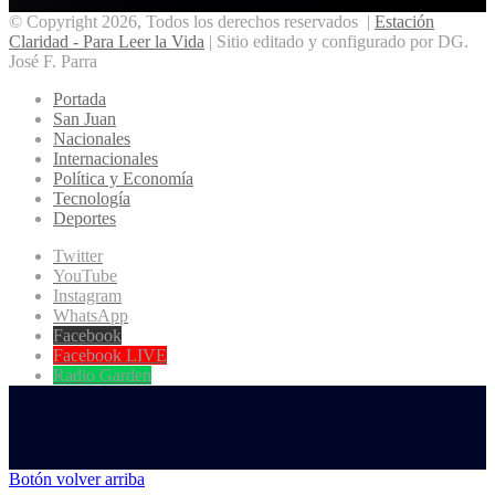
© Copyright 2026, Todos los derechos reservados |
Estación
Claridad - Para Leer la Vida
| Sitio editado y configurado por DG.
José F. Parra
Portada
San Juan
Nacionales
Internacionales
Política y Economía
Tecnología
Deportes
Twitter
YouTube
Instagram
WhatsApp
Facebook
Facebook LIVE
Radio Garden
Botón volver arriba