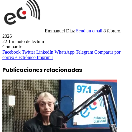
Emmanuel Diaz
Send an email
8 febrero,
2026
22
1 minuto de lectura
Compartir
Facebook
Twitter
LinkedIn
WhatsApp
Telegram
Compartir por
correo electrónico
Imprimir
Publicaciones relacionadas