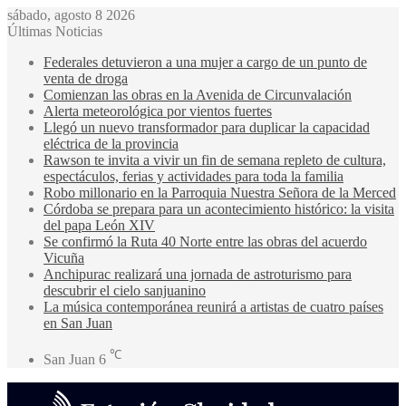
sábado, agosto 8 2026
Últimas Noticias
Federales detuvieron a una mujer a cargo de un punto de
venta de droga
Comienzan las obras en la Avenida de Circunvalación
Alerta meteorológica por vientos fuertes
Llegó un nuevo transformador para duplicar la capacidad
eléctrica de la provincia
Rawson te invita a vivir un fin de semana repleto de cultura,
espectáculos, ferias y actividades para toda la familia
Robo millonario en la Parroquia Nuestra Señora de la Merced
Córdoba se prepara para un acontecimiento histórico: la visita
del papa León XIV
Se confirmó la Ruta 40 Norte entre las obras del acuerdo
Vicuña
Anchipurac realizará una jornada de astroturismo para
descubrir el cielo sanjuanino
La música contemporánea reunirá a artistas de cuatro países
en San Juan
℃
San Juan
6