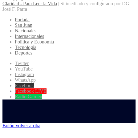
Claridad - Para Leer la Vida
| Sitio editado y configurado por DG.
José F. Parra
Portada
San Juan
Nacionales
Internacionales
Política y Economía
Tecnología
Deportes
Twitter
YouTube
Instagram
WhatsApp
Facebook
Facebook LIVE
Radio Garden
Botón volver arriba