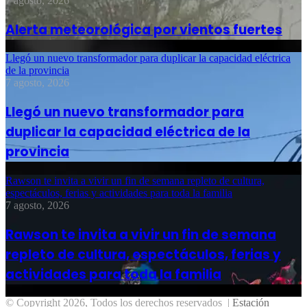
7 agosto, 2026
Alerta meteorológica por vientos fuertes
Llegó un nuevo transformador para duplicar la capacidad eléctrica
de la provincia
7 agosto, 2026
Llegó un nuevo transformador para
duplicar la capacidad eléctrica de la
provincia
Rawson te invita a vivir un fin de semana repleto de cultura,
espectáculos, ferias y actividades para toda la familia
7 agosto, 2026
Rawson te invita a vivir un fin de semana
repleto de cultura, espectáculos, ferias y
actividades para toda la familia
© Copyright 2026, Todos los derechos reservados |
Estación