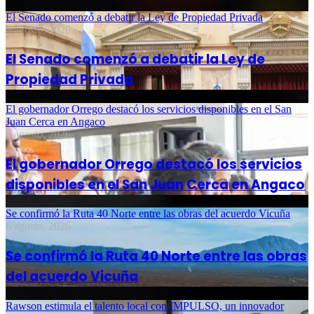
El Senado comenzó a debatir la Ley de Propiedad Privada
6 agosto, 2026
El Senado comenzó a debatir la Ley de
Propiedad Privada
El gobernador Orrego destacó los servicios disponibles en el San
Juan Cerca en Angaco
6 agosto, 2026
El gobernador Orrego destacó los servicios
disponibles en el San Juan Cerca en Angaco
Se confirmó la Ruta 40 Norte entre las obras del acuerdo Vicuña
6 agosto, 2026
Se confirmó la Ruta 40 Norte entre las obras
del acuerdo Vicuña
Rawson estimula el talento local con IMPULSO, un innovador