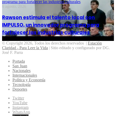
programa para fortalecer las industrias culturales
6 agosto, 2026
Rawson estimula el talento local con
IMPULSO, un innovador programa para
fortalecer las industrias culturales
© Copyright 2026, Todos los derechos reservados |
Estación
Claridad - Para Leer la Vida
| Sitio editado y configurado por DG.
José F. Parra
Portada
San Juan
Nacionales
Internacionales
Política y Economía
Tecnología
Deportes
Twitter
YouTube
Instagram
WhatsApp