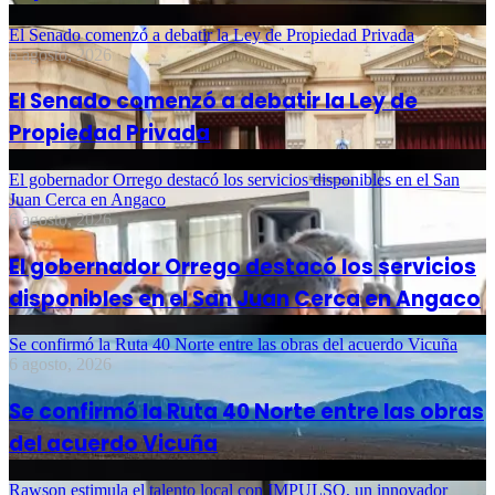
El Senado comenzó a debatir la Ley de Propiedad Privada
6 agosto, 2026
El Senado comenzó a debatir la Ley de
Propiedad Privada
El gobernador Orrego destacó los servicios disponibles en el San
Juan Cerca en Angaco
6 agosto, 2026
El gobernador Orrego destacó los servicios
disponibles en el San Juan Cerca en Angaco
Se confirmó la Ruta 40 Norte entre las obras del acuerdo Vicuña
6 agosto, 2026
Se confirmó la Ruta 40 Norte entre las obras
del acuerdo Vicuña
Rawson estimula el talento local con IMPULSO, un innovador