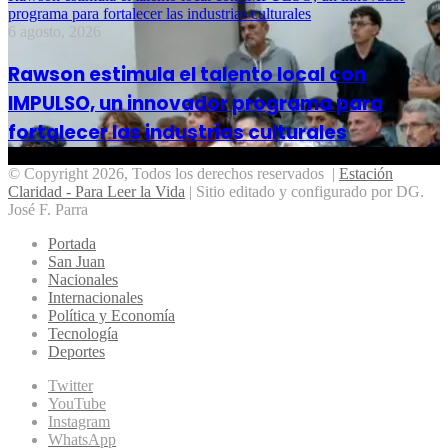
programa para fortalecer las industrias culturales
6 agosto, 2026
Rawson estimula el talento local con
IMPULSO, un innovador programa para
fortalecer las industrias culturales
© Copyright 2026, Todos los derechos reservados |
Estación
Claridad - Para Leer la Vida
| Sitio editado y configurado por DG.
José F. Parra
Portada
San Juan
Nacionales
Internacionales
Política y Economía
Tecnología
Deportes
Twitter
YouTube
Instagram
WhatsApp