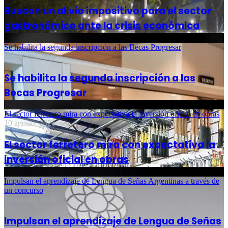
Buscan un alivio impositivo para el sector
gastronómico ante la crisis económica
Se habilita la segunda inscripción a las Becas Progresar
10 agosto, 2026
Se habilita la segunda inscripción a las
Becas Progresar
El sector ferretero mira con expectativa la inversión oficial en obras
10 agosto, 2026
El sector ferretero mira con expectativa la
inversión oficial en obras
Impulsan el aprendizaje de Lengua de Señas Argentinas a través de
un concurso
10 agosto, 2026
Impulsan el aprendizaje de Lengua de Señas