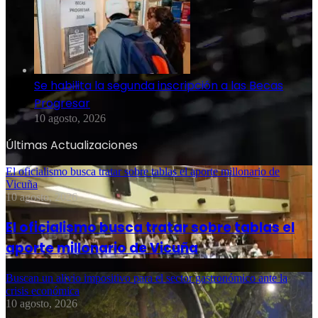
Se habilita la segunda inscripción a las Becas
Progresar
10 agosto, 2026
Últimas Actualizaciones
El oficialismo busca tratar sobre tablas el aporte millonario de
Vicuña
10 agosto, 2026
El oficialismo busca tratar sobre tablas el
aporte millonario de Vicuña
Buscan un alivio impositivo para el sector gastronómico ante la
crisis económica
10 agosto, 2026