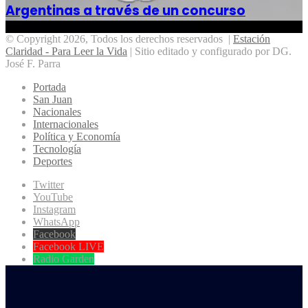
Argentinas a través de un concurso
© Copyright 2026, Todos los derechos reservados |
Estación
Claridad - Para Leer la Vida
| Sitio editado y configurado por DG.
José F. Parra
Portada
San Juan
Nacionales
Internacionales
Política y Economía
Tecnología
Deportes
Twitter
YouTube
Instagram
WhatsApp
Facebook
Facebook LIVE
Radio Garden