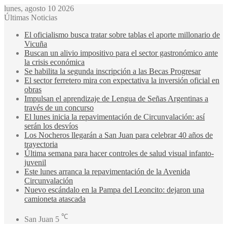
lunes, agosto 10 2026
Últimas Noticias
El oficialismo busca tratar sobre tablas el aporte millonario de
Vicuña
Buscan un alivio impositivo para el sector gastronómico ante
la crisis económica
Se habilita la segunda inscripción a las Becas Progresar
El sector ferretero mira con expectativa la inversión oficial en
obras
Impulsan el aprendizaje de Lengua de Señas Argentinas a
través de un concurso
El lunes inicia la repavimentación de Circunvalación: así
serán los desvíos
Los Nocheros llegarán a San Juan para celebrar 40 años de
trayectoria
Última semana para hacer controles de salud visual infanto-
juvenil
Este lunes arranca la repavimentación de la Avenida
Circunvalación
Nuevo escándalo en la Pampa del Leoncito: dejaron una
camioneta atascada
℃
San Juan
5