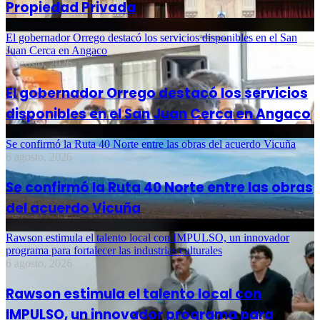
Propiedad Privada
El gobernador Orrego destacó los servicios disponibles en el San
Juan Cerca en Angaco
6 agosto, 2026
El gobernador Orrego destacó los servicios
disponibles en el San Juan Cerca en Angaco
Se confirmó la Ruta 40 Norte entre las obras del acuerdo Vicuña
6 agosto, 2026
Se confirmó la Ruta 40 Norte entre las obras
del acuerdo Vicuña
Rawson estimula el talento local con IMPULSO, un innovador
programa para fortalecer las industrias culturales
6 agosto, 2026
Rawson estimula el talento local con
IMPULSO, un innovador programa para