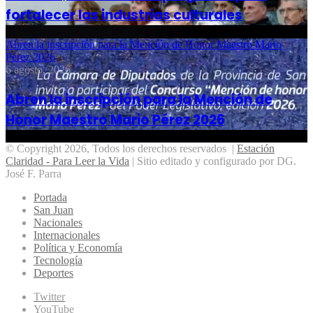
fortalecer las industrias culturales
Abren la inscripción para la Mención de Honor Maestro Mario
Pérez 2026
6 agosto, 2026
Abren la inscripción para la Mención de
Honor Maestro Mario Pérez 2026
© Copyright 2026, Todos los derechos reservados |
Estación
Claridad - Para Leer la Vida
| Sitio editado y configurado por DG.
José F. Parra
Portada
San Juan
Nacionales
Internacionales
Política y Economía
Tecnología
Deportes
Twitter
YouTube