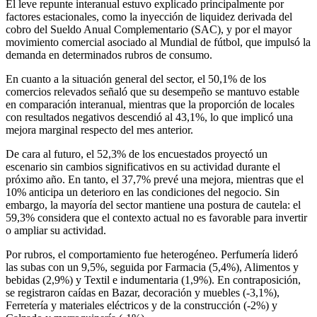
El leve repunte interanual estuvo explicado principalmente por
factores estacionales, como la inyección de liquidez derivada del
cobro del Sueldo Anual Complementario (SAC), y por el mayor
movimiento comercial asociado al Mundial de fútbol, que impulsó la
demanda en determinados rubros de consumo.
En cuanto a la situación general del sector, el 50,1% de los
comercios relevados señaló que su desempeño se mantuvo estable
en comparación interanual, mientras que la proporción de locales
con resultados negativos descendió al 43,1%, lo que implicó una
mejora marginal respecto del mes anterior.
De cara al futuro, el 52,3% de los encuestados proyectó un
escenario sin cambios significativos en su actividad durante el
próximo año. En tanto, el 37,7% prevé una mejora, mientras que el
10% anticipa un deterioro en las condiciones del negocio. Sin
embargo, la mayoría del sector mantiene una postura de cautela: el
59,3% considera que el contexto actual no es favorable para invertir
o ampliar su actividad.
Por rubros, el comportamiento fue heterogéneo. Perfumería lideró
las subas con un 9,5%, seguida por Farmacia (5,4%), Alimentos y
bebidas (2,9%) y Textil e indumentaria (1,9%). En contraposición,
se registraron caídas en Bazar, decoración y muebles (-3,1%),
Ferretería y materiales eléctricos y de la construcción (-2%) y