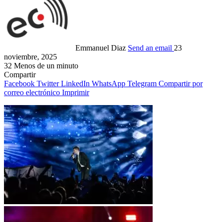
Emmanuel Diaz
Send an email
23
noviembre, 2025
32
Menos de un minuto
Compartir
Facebook
Twitter
LinkedIn
WhatsApp
Telegram
Compartir por
correo electrónico
Imprimir