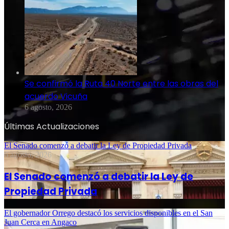
Se confirmó la Ruta 40 Norte entre las obras del
acuerdo Vicuña
6 agosto, 2026
Últimas Actualizaciones
El Senado comenzó a debatir la Ley de Propiedad Privada
6 agosto, 2026
El Senado comenzó a debatir la Ley de
Propiedad Privada
El gobernador Orrego destacó los servicios disponibles en el San
Juan Cerca en Angaco