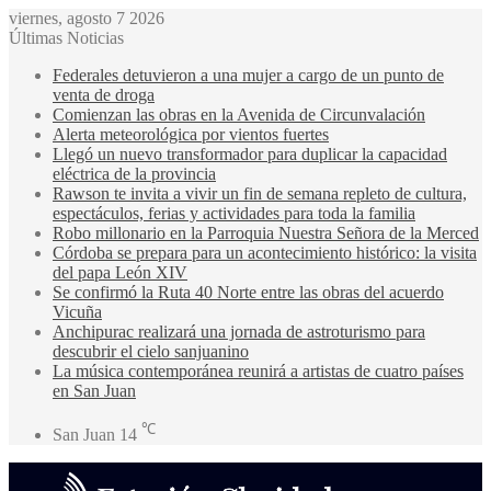
viernes, agosto 7 2026
Últimas Noticias
Federales detuvieron a una mujer a cargo de un punto de
venta de droga
Comienzan las obras en la Avenida de Circunvalación
Alerta meteorológica por vientos fuertes
Llegó un nuevo transformador para duplicar la capacidad
eléctrica de la provincia
Rawson te invita a vivir un fin de semana repleto de cultura,
espectáculos, ferias y actividades para toda la familia
Robo millonario en la Parroquia Nuestra Señora de la Merced
Córdoba se prepara para un acontecimiento histórico: la visita
del papa León XIV
Se confirmó la Ruta 40 Norte entre las obras del acuerdo
Vicuña
Anchipurac realizará una jornada de astroturismo para
descubrir el cielo sanjuanino
La música contemporánea reunirá a artistas de cuatro países
en San Juan
℃
San Juan
14