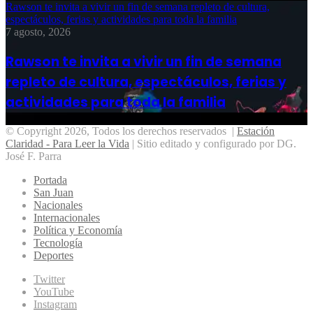
Rawson te invita a vivir un fin de semana repleto de cultura,
espectáculos, ferias y actividades para toda la familia
7 agosto, 2026
Rawson te invita a vivir un fin de semana
repleto de cultura, espectáculos, ferias y
actividades para toda la familia
© Copyright 2026, Todos los derechos reservados |
Estación
Claridad - Para Leer la Vida
| Sitio editado y configurado por DG.
José F. Parra
Portada
San Juan
Nacionales
Internacionales
Política y Economía
Tecnología
Deportes
Twitter
YouTube
Instagram