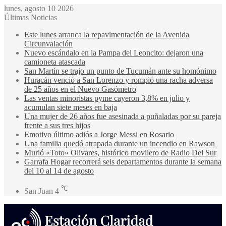
lunes, agosto 10 2026
Últimas Noticias
Este lunes arranca la repavimentación de la Avenida
Circunvalación
Nuevo escándalo en la Pampa del Leoncito: dejaron una
camioneta atascada
San Martín se trajo un punto de Tucumán ante su homónimo
Huracán venció a San Lorenzo y rompió una racha adversa
de 25 años en el Nuevo Gasómetro
Las ventas minoristas pyme cayeron 3,8% en julio y
acumulan siete meses en baja
Una mujer de 26 años fue asesinada a puñaladas por su pareja
frente a sus tres hijos
Emotivo último adiós a Jorge Messi en Rosario
Una familia quedó atrapada durante un incendio en Rawson
Murió «Toto» Olivares, histórico movilero de Radio Del Sur
Garrafa Hogar recorrerá seis departamentos durante la semana
del 10 al 14 de agosto
℃
San Juan
4