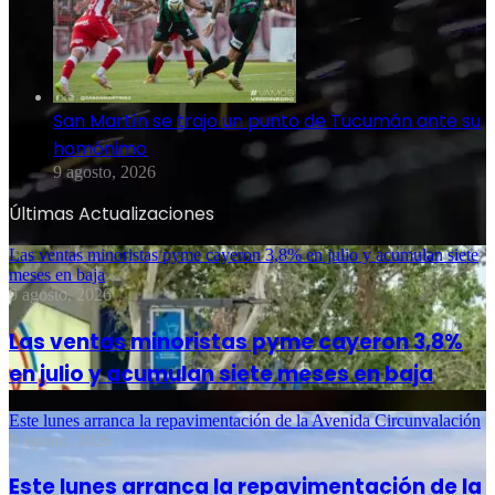
San Martín se trajo un punto de Tucumán ante su
homónimo
9 agosto, 2026
Últimas Actualizaciones
Las ventas minoristas pyme cayeron 3,8% en julio y acumulan siete
meses en baja
9 agosto, 2026
Las ventas minoristas pyme cayeron 3,8%
en julio y acumulan siete meses en baja
Este lunes arranca la repavimentación de la Avenida Circunvalación
9 agosto, 2026
Este lunes arranca la repavimentación de la