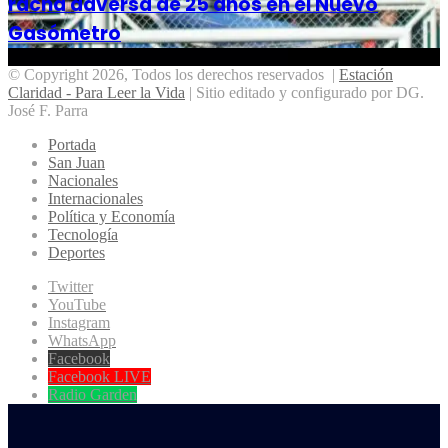
racha adversa de 25 años en el Nuevo
Gasómetro
© Copyright 2026, Todos los derechos reservados |
Estación
Claridad - Para Leer la Vida
| Sitio editado y configurado por DG.
José F. Parra
Portada
San Juan
Nacionales
Internacionales
Política y Economía
Tecnología
Deportes
Twitter
YouTube
Instagram
WhatsApp
Facebook
Facebook LIVE
Radio Garden