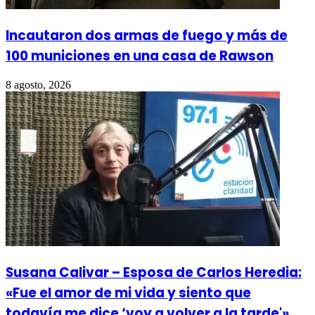
Incautaron dos armas de fuego y más de
100 municiones en una casa de Rawson
8 agosto, 2026
Susana Calivar – Esposa de Carlos Heredia:
«Fue el amor de mi vida y siento que
todavía me dice ‘voy a volver a la tarde'»