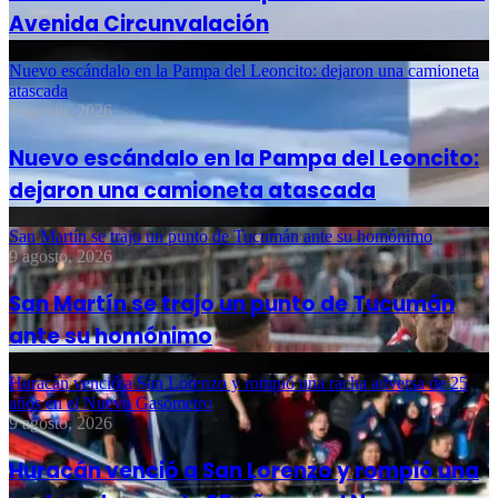
Avenida Circunvalación
Nuevo escándalo en la Pampa del Leoncito: dejaron una camioneta
atascada
9 agosto, 2026
Nuevo escándalo en la Pampa del Leoncito:
dejaron una camioneta atascada
San Martín se trajo un punto de Tucumán ante su homónimo
9 agosto, 2026
San Martín se trajo un punto de Tucumán
ante su homónimo
Huracán venció a San Lorenzo y rompió una racha adversa de 25
años en el Nuevo Gasómetro
9 agosto, 2026
Huracán venció a San Lorenzo y rompió una