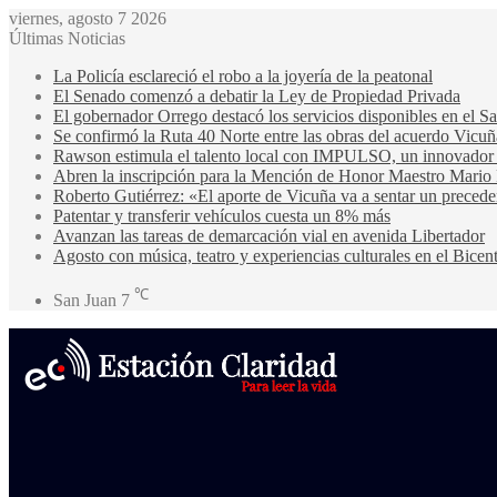
viernes, agosto 7 2026
Últimas Noticias
La Policía esclareció el robo a la joyería de la peatonal
El Senado comenzó a debatir la Ley de Propiedad Privada
El gobernador Orrego destacó los servicios disponibles en el 
Se confirmó la Ruta 40 Norte entre las obras del acuerdo Vicuñ
Rawson estimula el talento local con IMPULSO, un innovador pr
Abren la inscripción para la Mención de Honor Maestro Mario
Roberto Gutiérrez: «El aporte de Vicuña va a sentar un precede
Patentar y transferir vehículos cuesta un 8% más
Avanzan las tareas de demarcación vial en avenida Libertador
Agosto con música, teatro y experiencias culturales en el Bicen
℃
San Juan
7