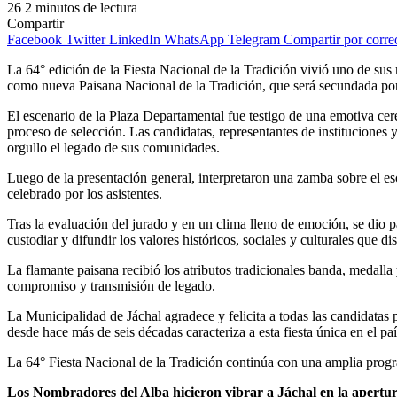
26
2 minutos de lectura
Compartir
Facebook
Twitter
LinkedIn
WhatsApp
Telegram
Compartir por corre
La 64° edición de la Fiesta Nacional de la Tradición vivió uno de su
como nueva Paisana Nacional de la Tradición, que será secundada por
El escenario de la Plaza Departamental fue testigo de una emotiva cer
proceso de selección. Las candidatas, representantes de instituciones 
orgullo el legado de sus comunidades.
Luego de la presentación general, interpretaron una zamba sobre el e
celebrado por los asistentes.
Tras la evaluación del jurado y en un clima lleno de emoción, se dio 
custodiar y difundir los valores históricos, sociales y culturales que d
La flamante paisana recibió los atributos tradicionales banda, medall
compromiso y transmisión de legado.
La Municipalidad de Jáchal agradece y felicita a todas las candidatas p
desde hace más de seis décadas caracteriza a esta fiesta única en el paí
La 64° Fiesta Nacional de la Tradición continúa con una amplia programa
Los Nombradores del Alba hicieron vibrar a Jáchal en la apertura