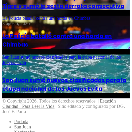
Tigre y sumó la sexta derrota consecutiva
La Policía batalló contra una horda en Chimbas
8 agosto, 2026
La Policía batalló contra una horda en
Chimbas
San Juan sumó nuevos clasificados para la etapa nacional de los
Juevos Evita
8 agosto, 2026
San Juan sumó nuevos clasificados para la
etapa nacional de los Juevos Evita
© Copyright 2026, Todos los derechos reservados |
Estación
Claridad - Para Leer la Vida
| Sitio editado y configurado por DG.
José F. Parra
Portada
San Juan