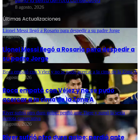
sumó la sexta derrota consecutiva
8 agosto, 2026
Últimas Actualizaciones
Lionel Messi llegó a Rosario para despedir a su padre Jorge
8 agosto, 2026
Lionel Messi llegó a Rosario para despedir a
su padre Jorge
Boca empató con Vélez y no se pudo acercar a la cima de la Zona A
8 agosto, 2026
Boca empató con Vélez y no se pudo
acercar a la cima de la Zona A
River sufrió otro duro golpe: perdió ante Tigre y sumó la sexta
derrota consecutiva
8 agosto, 2026
River sufrió otro duro golpe: perdió ante