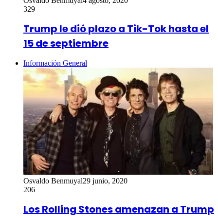
Osvaldo Benmuyal
4 agosto, 2020
329
Trump le dió plazo a Tik-Tok hasta el
15 de septiembre
Información General
Osvaldo Benmuyal
29 junio, 2020
206
Los Rolling Stones amenazan a Trump