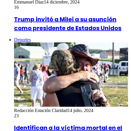
Emmanuel Diaz
14 diciembre, 2024
16
Trump invitó a Milei a su asunción
como presidente de Estados Unidos
Deportes
Redacción Estación Claridad
14 julio, 2024
23
Identifican a la víctima mortal en el