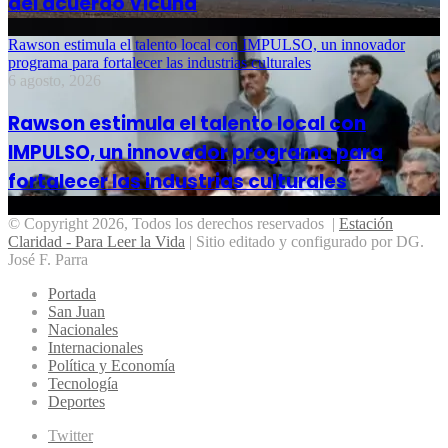
del acuerdo Vicuña
Rawson estimula el talento local con IMPULSO, un innovador
programa para fortalecer las industrias culturales
6 agosto, 2026
Rawson estimula el talento local con
IMPULSO, un innovador programa para
fortalecer las industrias culturales
© Copyright 2026, Todos los derechos reservados |
Estación
Claridad - Para Leer la Vida
| Sitio editado y configurado por DG.
José F. Parra
Portada
San Juan
Nacionales
Internacionales
Política y Economía
Tecnología
Deportes
Twitter