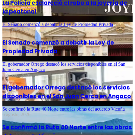
La Policía esclareció el robo a la joyería de
la peatonal
El Senado comenzó a debatir la Ley de Propiedad Privada
6 agosto, 2026
El Senado comenzó a debatir la Ley de
Propiedad Privada
El gobernador Orrego destacó los servicios disponibles en el San
Juan Cerca en Angaco
6 agosto, 2026
El gobernador Orrego destacó los servicios
disponibles en el San Juan Cerca en Angaco
Se confirmó la Ruta 40 Norte entre las obras del acuerdo Vicuña
6 agosto, 2026
Se confirmó la Ruta 40 Norte entre las obras