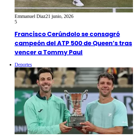
Emmanuel Diaz
21 junio, 2026
5
Francisco Cerúndolo se consagró
campeón del ATP 500 de Queen’s tras
vencer a Tommy Paul
Deportes