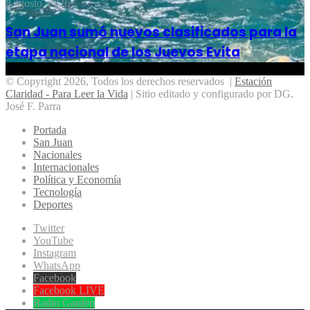
8 agosto, 2026
San Juan sumó nuevos clasificados para la
etapa nacional de los Juevos Evita
© Copyright 2026, Todos los derechos reservados |
Estación
Claridad - Para Leer la Vida
| Sitio editado y configurado por DG.
José F. Parra
Portada
San Juan
Nacionales
Internacionales
Política y Economía
Tecnología
Deportes
Twitter
YouTube
Instagram
WhatsApp
Facebook
Facebook LIVE
Radio Garden