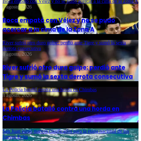
Boca empató con Vélez y no se pudo acercar a la cima de la Zona A
8 agosto, 2026
Boca empató con Vélez y no se pudo
acercar a la cima de la Zona A
River sufrió otro duro golpe: perdió ante Tigre y sumó la sexta
derrota consecutiva
8 agosto, 2026
River sufrió otro duro golpe: perdió ante
Tigre y sumó la sexta derrota consecutiva
La Policía batalló contra una horda en Chimbas
8 agosto, 2026
La Policía batalló contra una horda en
Chimbas
San Juan sumó nuevos clasificados para la etapa nacional de los
Juevos Evita