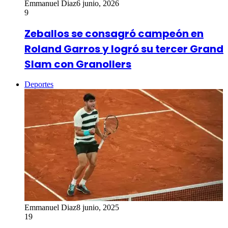
Emmanuel Diaz
6 junio, 2026
9
Zeballos se consagró campeón en
Roland Garros y logró su tercer Grand
Slam con Granollers
Deportes
Emmanuel Diaz
8 junio, 2025
19