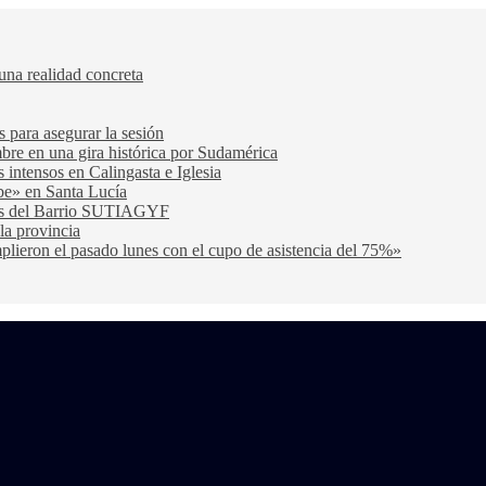
una realidad concreta
s para asegurar la sesión
bre en una gira histórica por Sudamérica
s intensos en Calingasta e Iglesia
be» en Santa Lucía
cas del Barrio SUTIAGYF
la provincia
lieron el pasado lunes con el cupo de asistencia del 75%»