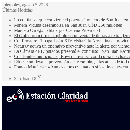
miércoles, agosto 5 2026
Últimas Noticias
La confianza que convierte el potencial minero de San Juan en 
Minera Vicuña desembolsa en San Juan U$D 250 millones
Marcelo Orrego hablará por Cadena Provincial
El Gobierno retiró el capítulo sobre venta de tierras a extranjero
Confirmado: El papa León XIV visitará la Argentina en noviem
Naturgy activa un operativo preventivo ante la alerta por viento
La Cámara de Diputados presentó el concurso «San Juan Escri
Con fondos municipales, Rawson avanza con la obra de cloa
Educación lleva la prevención del grooming a las aulas de toda 
Franco Marchese: «Aún estamos evaluando si los docentes cump
℃
San Juan
18