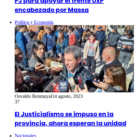
PJ para apoyar el frente UxP
encabezado por Massa
Política y Economía
Osvaldo Benmuyal
14 agosto, 2023
37
El Justicialismo se impuso en la
provincia, ahora esperan la unidad
Nacionales