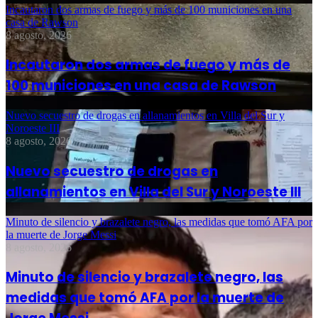
Incautaron dos armas de fuego y más de 100 municiones en una
casa de Rawson
8 agosto, 2026
Incautaron dos armas de fuego y más de
100 municiones en una casa de Rawson
Nuevo secuestro de drogas en allanamientos en Villa del Sur y
Noroeste III
8 agosto, 2026
Nuevo secuestro de drogas en
allanamientos en Villa del Sur y Noroeste III
Minuto de silencio y brazalete negro, las medidas que tomó AFA por
la muerte de Jorge Messi
8 agosto, 2026
Minuto de silencio y brazalete negro, las
medidas que tomó AFA por la muerte de