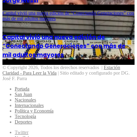
Jorge Messi
Capital vivió una nueva edición de “Conectando Generaciones” con
más de mil adultos mayores
8 agosto, 2026
Capital vivió una nueva edición de
“Conectando Generaciones” con más de
mil adultos mayores
© Copyright 2026, Todos los derechos reservados |
Estación
Claridad - Para Leer la Vida
| Sitio editado y configurado por DG.
José F. Parra
Portada
San Juan
Nacionales
Internacionales
Política y Economía
Tecnología
Deportes
Twitter