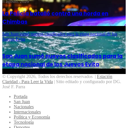
8 agosto, 2026
La Policía batalló contra una horda en
Chimbas
San Juan sumó nuevos clasificados para la etapa nacional de los
Juevos Evita
8 agosto, 2026
San Juan sumó nuevos clasificados para la
etapa nacional de los Juevos Evita
© Copyright 2026, Todos los derechos reservados |
Estación
Claridad - Para Leer la Vida
| Sitio editado y configurado por DG.
José F. Parra
Portada
San Juan
Nacionales
Internacionales
Política y Economía
Tecnología
Deportes