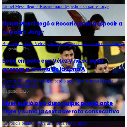
Lionel Messi llegó a Rosario para despedir a su padre Jorge
8 agosto, 2026
Lionel Messi llegó a Rosario para despedir a
su padre Jorge
Boca empató con Vélez y no se pudo acercar a la cima de la Zona A
8 agosto, 2026
Boca empató con Vélez y no se pudo
acercar a la cima de la Zona A
River sufrió otro duro golpe: perdió ante Tigre y sumó la sexta
derrota consecutiva
8 agosto, 2026
River sufrió otro duro golpe: perdió ante
Tigre y sumó la sexta derrota consecutiva
La Policía batalló contra una horda en Chimbas