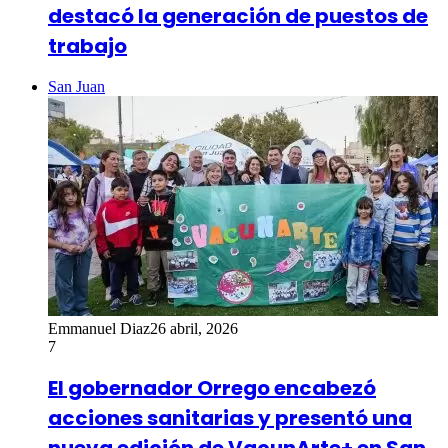
destacó la generación de puestos de
trabajo
San Juan
Emmanuel Diaz
26 abril, 2026
7
El gobernador Orrego encabezó
acciones sanitarias y presentó una
nueva edición de VacunArte+ en San