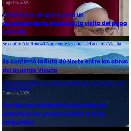
7 agosto, 2026
Córdoba se prepara para un
acontecimiento histórico: la visita del papa
León XIV
Se confirmó la Ruta 40 Norte entre las obras del acuerdo Vicuña
7 agosto, 2026
Se confirmó la Ruta 40 Norte entre las obras
del acuerdo Vicuña
Anchipurac realizará una jornada de astroturismo para descubrir el
cielo sanjuanino
7 agosto, 2026
Anchipurac realizará una jornada de
astroturismo para descubrir el cielo
sanjuanino