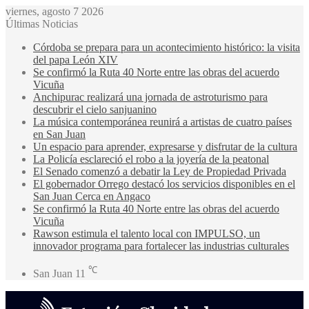
viernes, agosto 7 2026
Últimas Noticias
Córdoba se prepara para un acontecimiento histórico: la visita
del papa León XIV
Se confirmó la Ruta 40 Norte entre las obras del acuerdo
Vicuña
Anchipurac realizará una jornada de astroturismo para
descubrir el cielo sanjuanino
La música contemporánea reunirá a artistas de cuatro países
en San Juan
Un espacio para aprender, expresarse y disfrutar de la cultura
La Policía esclareció el robo a la joyería de la peatonal
El Senado comenzó a debatir la Ley de Propiedad Privada
El gobernador Orrego destacó los servicios disponibles en el
San Juan Cerca en Angaco
Se confirmó la Ruta 40 Norte entre las obras del acuerdo
Vicuña
Rawson estimula el talento local con IMPULSO, un
innovador programa para fortalecer las industrias culturales
℃
San Juan
11