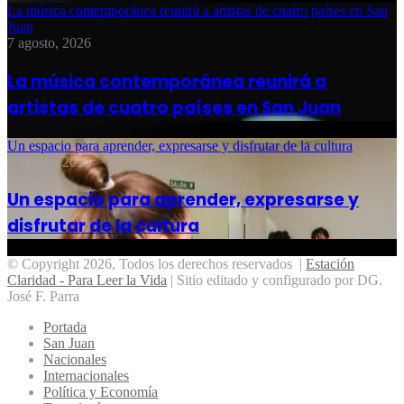
La música contemporánea reunirá a artistas de cuatro países en San
Juan
7 agosto, 2026
La música contemporánea reunirá a
artistas de cuatro países en San Juan
Un espacio para aprender, expresarse y disfrutar de la cultura
7 agosto, 2026
Un espacio para aprender, expresarse y
disfrutar de la cultura
© Copyright 2026, Todos los derechos reservados |
Estación
Claridad - Para Leer la Vida
| Sitio editado y configurado por DG.
José F. Parra
Portada
San Juan
Nacionales
Internacionales
Política y Economía