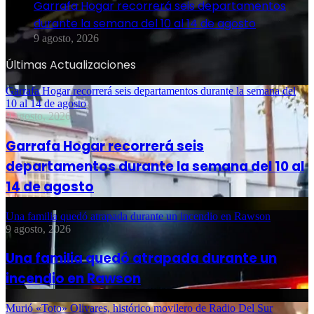
Garrafa Hogar recorrerá seis departamentos
durante la semana del 10 al 14 de agosto
9 agosto, 2026
Últimas Actualizaciones
Garrafa Hogar recorrerá seis departamentos durante la semana del
10 al 14 de agosto
9 agosto, 2026
Garrafa Hogar recorrerá seis
departamentos durante la semana del 10 al
14 de agosto
Una familia quedó atrapada durante un incendio en Rawson
9 agosto, 2026
Una familia quedó atrapada durante un
incendio en Rawson
Murió «Toto» Olivares, histórico movilero de Radio Del Sur