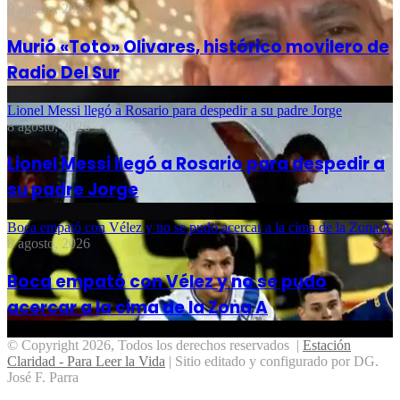
9 agosto, 2026
Murió «Toto» Olivares, histórico movilero de
Radio Del Sur
Lionel Messi llegó a Rosario para despedir a su padre Jorge
8 agosto, 2026
Lionel Messi llegó a Rosario para despedir a
su padre Jorge
Boca empató con Vélez y no se pudo acercar a la cima de la Zona A
8 agosto, 2026
Boca empató con Vélez y no se pudo
acercar a la cima de la Zona A
© Copyright 2026, Todos los derechos reservados |
Estación
Claridad - Para Leer la Vida
| Sitio editado y configurado por DG.
José F. Parra