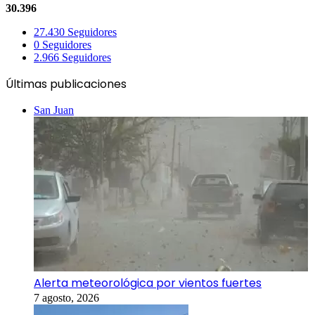
30.396
27.430
Seguidores
0
Seguidores
2.966
Seguidores
Últimas publicaciones
San Juan
Alerta meteorológica por vientos fuertes
7 agosto, 2026