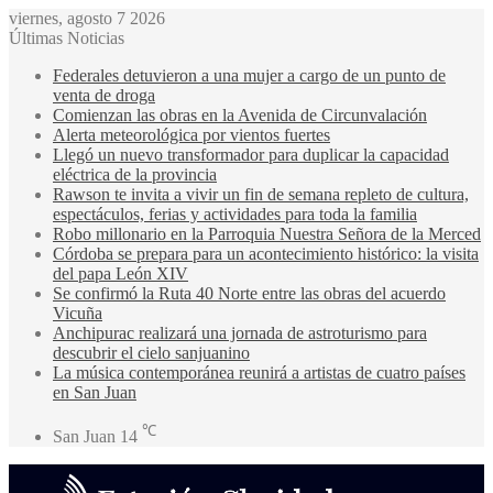
viernes, agosto 7 2026
Últimas Noticias
Federales detuvieron a una mujer a cargo de un punto de
venta de droga
Comienzan las obras en la Avenida de Circunvalación
Alerta meteorológica por vientos fuertes
Llegó un nuevo transformador para duplicar la capacidad
eléctrica de la provincia
Rawson te invita a vivir un fin de semana repleto de cultura,
espectáculos, ferias y actividades para toda la familia
Robo millonario en la Parroquia Nuestra Señora de la Merced
Córdoba se prepara para un acontecimiento histórico: la visita
del papa León XIV
Se confirmó la Ruta 40 Norte entre las obras del acuerdo
Vicuña
Anchipurac realizará una jornada de astroturismo para
descubrir el cielo sanjuanino
La música contemporánea reunirá a artistas de cuatro países
en San Juan
℃
San Juan
14