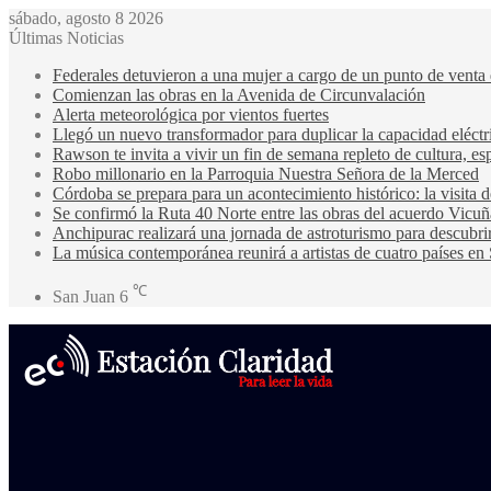
sábado, agosto 8 2026
Últimas Noticias
Federales detuvieron a una mujer a cargo de un punto de venta
Comienzan las obras en la Avenida de Circunvalación
Alerta meteorológica por vientos fuertes
Llegó un nuevo transformador para duplicar la capacidad eléctri
Rawson te invita a vivir un fin de semana repleto de cultura, esp
Robo millonario en la Parroquia Nuestra Señora de la Merced
Córdoba se prepara para un acontecimiento histórico: la visita
Se confirmó la Ruta 40 Norte entre las obras del acuerdo Vicuñ
Anchipurac realizará una jornada de astroturismo para descubrir
La música contemporánea reunirá a artistas de cuatro países en
℃
San Juan
6