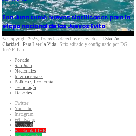
8 agosto, 2026
San Juan sumó nuevos clasificados para la
etapa nacional de los Juevos Evita
© Copyright 2026, Todos los derechos reservados |
Estación
Claridad - Para Leer la Vida
| Sitio editado y configurado por DG.
José F. Parra
Portada
San Juan
Nacionales
Internacionales
Política y Economía
Tecnología
Deportes
Twitter
YouTube
Instagram
WhatsApp
Facebook
Facebook LIVE
Radio Garden