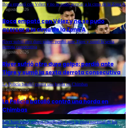
Boca empató con Vélez y no se pudo acercar a la cima de la Zona A
8 agosto, 2026
Boca empató con Vélez y no se pudo
acercar a la cima de la Zona A
River sufrió otro duro golpe: perdió ante Tigre y sumó la sexta
derrota consecutiva
8 agosto, 2026
River sufrió otro duro golpe: perdió ante
Tigre y sumó la sexta derrota consecutiva
La Policía batalló contra una horda en Chimbas
8 agosto, 2026
La Policía batalló contra una horda en
Chimbas
San Juan sumó nuevos clasificados para la etapa nacional de los
Juevos Evita