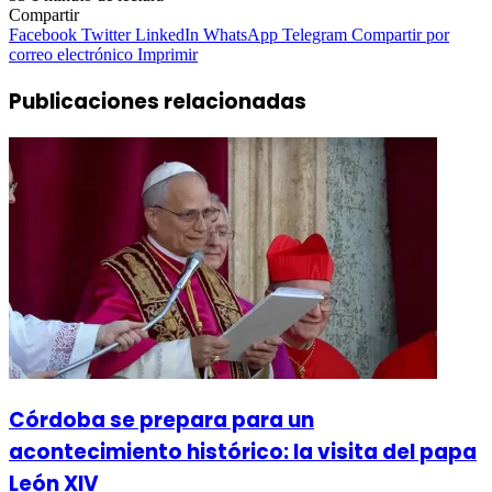
Compartir
Facebook
Twitter
LinkedIn
WhatsApp
Telegram
Compartir por
correo electrónico
Imprimir
Publicaciones relacionadas
Córdoba se prepara para un
acontecimiento histórico: la visita del papa
León XIV