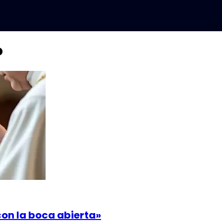
o
on la boca abierta»