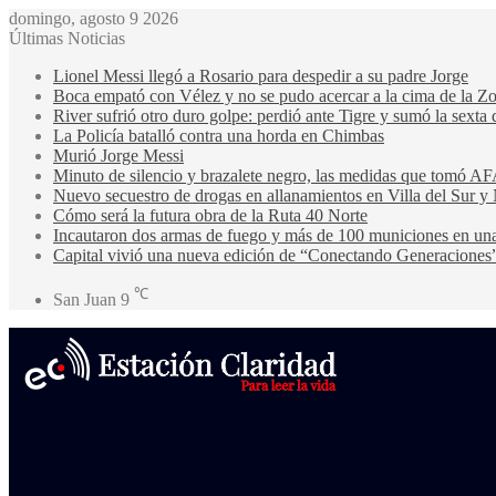
domingo, agosto 9 2026
Últimas Noticias
Lionel Messi llegó a Rosario para despedir a su padre Jorge
Boca empató con Vélez y no se pudo acercar a la cima de la Z
River sufrió otro duro golpe: perdió ante Tigre y sumó la sexta 
La Policía batalló contra una horda en Chimbas
Murió Jorge Messi
Minuto de silencio y brazalete negro, las medidas que tomó AF
Nuevo secuestro de drogas en allanamientos en Villa del Sur y 
Cómo será la futura obra de la Ruta 40 Norte
Incautaron dos armas de fuego y más de 100 municiones en u
Capital vivió una nueva edición de “Conectando Generaciones
℃
San Juan
9