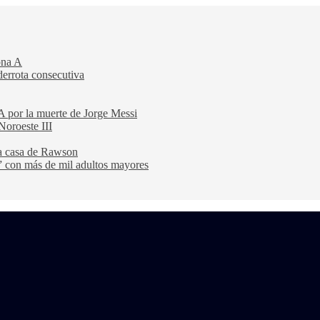
ona A
derrota consecutiva
A por la muerte de Jorge Messi
Noroeste III
na casa de Rawson
” con más de mil adultos mayores