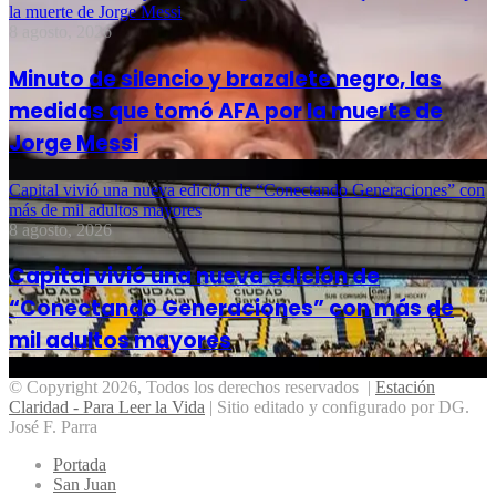
la muerte de Jorge Messi
8 agosto, 2026
Minuto de silencio y brazalete negro, las
medidas que tomó AFA por la muerte de
Jorge Messi
Capital vivió una nueva edición de “Conectando Generaciones” con
más de mil adultos mayores
8 agosto, 2026
Capital vivió una nueva edición de
“Conectando Generaciones” con más de
mil adultos mayores
© Copyright 2026, Todos los derechos reservados |
Estación
Claridad - Para Leer la Vida
| Sitio editado y configurado por DG.
José F. Parra
Portada
San Juan