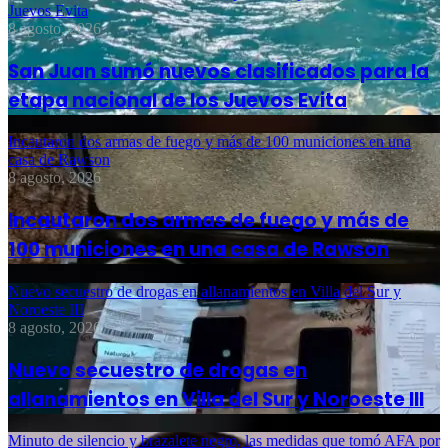
Juevos Evita
8 agosto, 2026
San Juan sumó nuevos clasificados para la
etapa nacional de los Juevos Evita
Incautaron dos armas de fuego y más de 100 municiones en una
casa de Rawson
8 agosto, 2026
Incautaron dos armas de fuego y más de
100 municiones en una casa de Rawson
Nuevo secuestro de drogas en allanamientos en Villa del Sur y
Noroeste III
8 agosto, 2026
Nuevo secuestro de drogas en
allanamientos en Villa del Sur y Noroeste III
Minuto de silencio y brazalete negro, las medidas que tomó AFA por