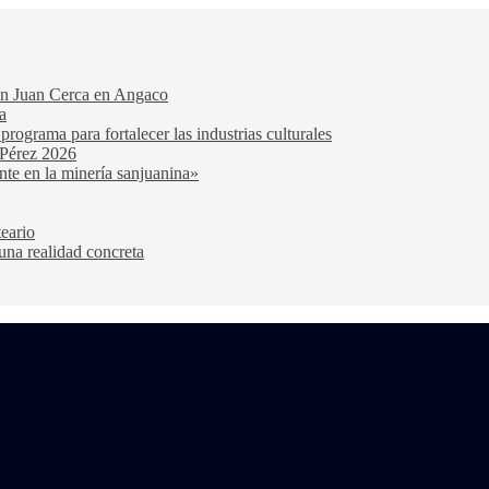
San Juan Cerca en Angaco
a
ograma para fortalecer las industrias culturales
 Pérez 2026
nte en la minería sanjuanina»
teario
una realidad concreta