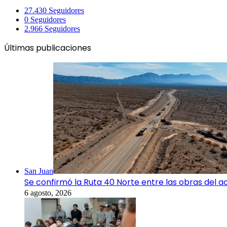
27.430
Seguidores
0
Seguidores
2.966
Seguidores
Últimas publicaciones
San Juan
Se confirmó la Ruta 40 Norte entre las obras del 
6 agosto, 2026