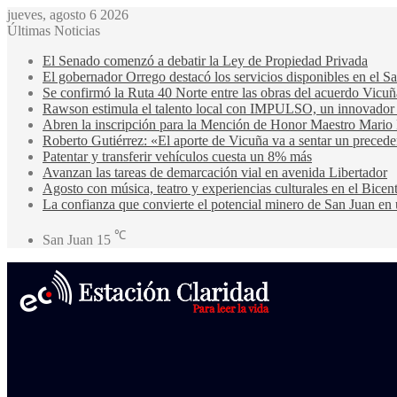
jueves, agosto 6 2026
Últimas Noticias
El Senado comenzó a debatir la Ley de Propiedad Privada
El gobernador Orrego destacó los servicios disponibles en el 
Se confirmó la Ruta 40 Norte entre las obras del acuerdo Vicuñ
Rawson estimula el talento local con IMPULSO, un innovador pr
Abren la inscripción para la Mención de Honor Maestro Mario
Roberto Gutiérrez: «El aporte de Vicuña va a sentar un precede
Patentar y transferir vehículos cuesta un 8% más
Avanzan las tareas de demarcación vial en avenida Libertador
Agosto con música, teatro y experiencias culturales en el Bicen
La confianza que convierte el potencial minero de San Juan en 
℃
San Juan
15