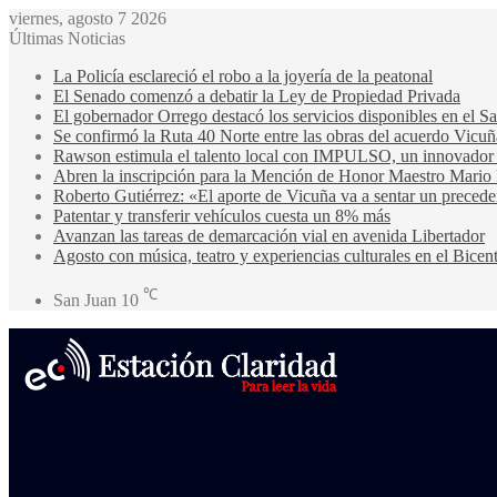
viernes, agosto 7 2026
Últimas Noticias
La Policía esclareció el robo a la joyería de la peatonal
El Senado comenzó a debatir la Ley de Propiedad Privada
El gobernador Orrego destacó los servicios disponibles en el 
Se confirmó la Ruta 40 Norte entre las obras del acuerdo Vicuñ
Rawson estimula el talento local con IMPULSO, un innovador pr
Abren la inscripción para la Mención de Honor Maestro Mario
Roberto Gutiérrez: «El aporte de Vicuña va a sentar un precede
Patentar y transferir vehículos cuesta un 8% más
Avanzan las tareas de demarcación vial en avenida Libertador
Agosto con música, teatro y experiencias culturales en el Bicen
℃
San Juan
10