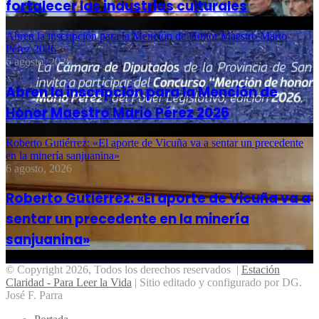
fortalecer las industrias culturales
Abren la inscripción para la Mención de Honor Maestro Mario
Pérez 2026
6 agosto, 2026
Abren la inscripción para la Mención de
Honor Maestro Mario Pérez 2026
Roberto Gutiérrez: «El aporte de Vicuña va a sentar un precedente
en la minería sanjuanina»
6 agosto, 2026
Roberto Gutiérrez: «El aporte de Vicuña va a
sentar un precedente en la minería
sanjuanina»
© Copyright 2026, Todos los derechos reservados |
Estación
Claridad - Para Leer la Vida
| Sitio editado y configurado por DG.
José F. Parra