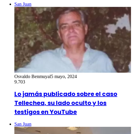
San Juan
Osvaldo Benmuyal
5 mayo, 2024
9.703
Lo jamás publicado sobre el caso
Tellechea, su lado oculto y los
testigos en YouTube
San Juan