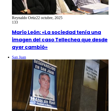
Reynaldo Ortiz
22 octubre, 2025
133
Mario León: «La sociedad tenía una
imagen del caso Tellechea que desde
ayer cambió»
San Juan