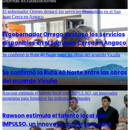
Últimas Actualizaciones
El gobernador Orrego destacó los servicios disponibles en el San
Juan Cerca en Angaco
6 agosto, 2026
El gobernador Orrego destacó los servicios
disponibles en el San Juan Cerca en Angaco
Se confirmó la Ruta 40 Norte entre las obras del acuerdo Vicuña
6 agosto, 2026
Se confirmó la Ruta 40 Norte entre las obras
del acuerdo Vicuña
Rawson estimula el talento local con IMPULSO, un innovador
programa para fortalecer las industrias culturales
6 agosto, 2026
Rawson estimula el talento local con
IMPULSO, un innovador programa para