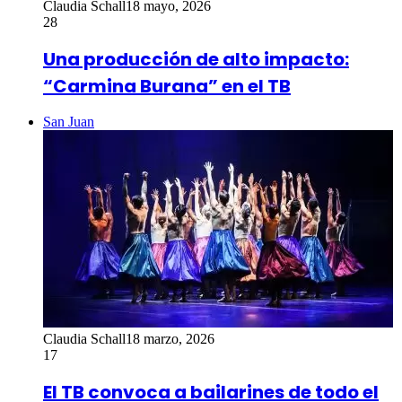
Claudia Schall
18 mayo, 2026
28
Una producción de alto impacto:
“Carmina Burana” en el TB
San Juan
Claudia Schall
18 marzo, 2026
17
El TB convoca a bailarines de todo el