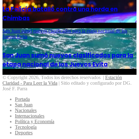
La Policía batalló contra una horda en
Chimbas
San Juan sumó nuevos clasificados para la etapa nacional de los
Juevos Evita
8 agosto, 2026
San Juan sumó nuevos clasificados para la
etapa nacional de los Juevos Evita
© Copyright 2026, Todos los derechos reservados |
Estación
Claridad - Para Leer la Vida
| Sitio editado y configurado por DG.
José F. Parra
Portada
San Juan
Nacionales
Internacionales
Política y Economía
Tecnología
Deportes