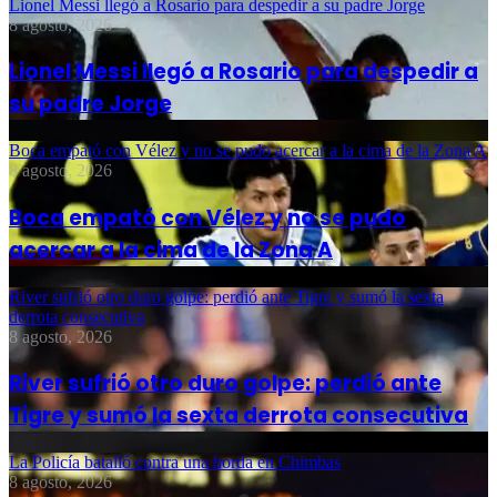
Lionel Messi llegó a Rosario para despedir a su padre Jorge
8 agosto, 2026
Lionel Messi llegó a Rosario para despedir a
su padre Jorge
Boca empató con Vélez y no se pudo acercar a la cima de la Zona A
8 agosto, 2026
Boca empató con Vélez y no se pudo
acercar a la cima de la Zona A
River sufrió otro duro golpe: perdió ante Tigre y sumó la sexta
derrota consecutiva
8 agosto, 2026
River sufrió otro duro golpe: perdió ante
Tigre y sumó la sexta derrota consecutiva
La Policía batalló contra una horda en Chimbas
8 agosto, 2026