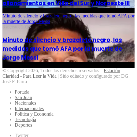
allanamientos en Villa del Sur y Noroeste III
Minuto de silencio y brazalete negro, las medidas que tomó AFA por
la muerte de Jorge Messi
8 agosto, 2026
Minuto de silencio y brazalete negro, las
medidas que tomó AFA por la muerte de
Jorge Messi
© Copyright 2026, Todos los derechos reservados |
Estación
Claridad - Para Leer la Vida
| Sitio editado y configurado por DG.
José F. Parra
Portada
San Juan
Nacionales
Internacionales
Política y Economía
Tecnología
Deportes
Twitter