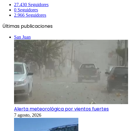
27.430
Seguidores
0
Seguidores
2.966
Seguidores
Últimas publicaciones
San Juan
Alerta meteorológica por vientos fuertes
7 agosto, 2026