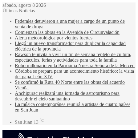
sábado, agosto 8 2026
Últimas Noticias
Federales detuvieron a una mujer a cargo de un punto de
venta de droga
Comienzan las obras en la Avenida de Circunvalación
Alerta meteorológica por vientos fuertes
Llegó un nuevo transformador para duplicar la capacidad
eléctrica de la provincia
Rawson te invita a vivir un fin de semana repleto de cultura,
espectáculos, ferias y actividades para toda la familia
Robo millonario en la Parroquia Nuestra Señora de la Merced
Córdoba se prepara para un acontecimiento histórico: la visita
del papa León XIV
Se confirmó la Ruta 40 Norte entre las obras del acuerdo
Vicuña
Anchipurac realizará una jornada de astroturismo para
descubrir el cielo sanjuanino
La música contemporánea reunirá a artistas de cuatro países
en San Juan
℃
San Juan
13