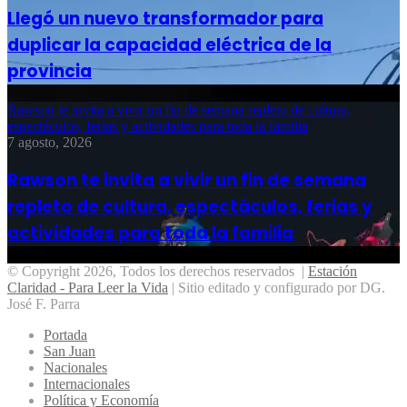
Llegó un nuevo transformador para
duplicar la capacidad eléctrica de la
provincia
Rawson te invita a vivir un fin de semana repleto de cultura,
espectáculos, ferias y actividades para toda la familia
7 agosto, 2026
Rawson te invita a vivir un fin de semana
repleto de cultura, espectáculos, ferias y
actividades para toda la familia
© Copyright 2026, Todos los derechos reservados |
Estación
Claridad - Para Leer la Vida
| Sitio editado y configurado por DG.
José F. Parra
Portada
San Juan
Nacionales
Internacionales
Política y Economía