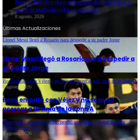
River sufrió otro duro golpe: perdió ante Tigre y
sumó la sexta derrota consecutiva
8 agosto, 2026
Últimas Actualizaciones
Lionel Messi llegó a Rosario para despedir a su padre Jorge
8 agosto, 2026
Lionel Messi llegó a Rosario para despedir a
su padre Jorge
Boca empató con Vélez y no se pudo acercar a la cima de la Zona A
8 agosto, 2026
Boca empató con Vélez y no se pudo
acercar a la cima de la Zona A
River sufrió otro duro golpe: perdió ante Tigre y sumó la sexta
derrota consecutiva
8 agosto, 2026