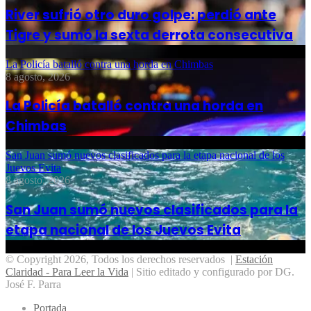
River sufrió otro duro golpe: perdió ante
Tigre y sumó la sexta derrota consecutiva
La Policía batalló contra una horda en Chimbas
8 agosto, 2026
La Policía batalló contra una horda en
Chimbas
San Juan sumó nuevos clasificados para la etapa nacional de los
Juevos Evita
8 agosto, 2026
San Juan sumó nuevos clasificados para la
etapa nacional de los Juevos Evita
© Copyright 2026, Todos los derechos reservados |
Estación
Claridad - Para Leer la Vida
| Sitio editado y configurado por DG.
José F. Parra
Portada