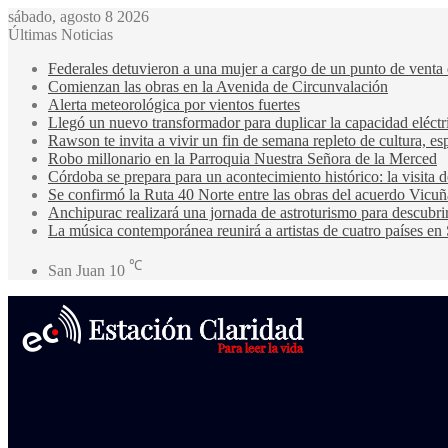
sábado, agosto 8 2026
Últimas Noticias
Federales detuvieron a una mujer a cargo de un punto de venta
Comienzan las obras en la Avenida de Circunvalación
Alerta meteorológica por vientos fuertes
Llegó un nuevo transformador para duplicar la capacidad eléctri
Rawson te invita a vivir un fin de semana repleto de cultura, esp
Robo millonario en la Parroquia Nuestra Señora de la Merced
Córdoba se prepara para un acontecimiento histórico: la visita
Se confirmó la Ruta 40 Norte entre las obras del acuerdo Vicuñ
Anchipurac realizará una jornada de astroturismo para descubrir
La música contemporánea reunirá a artistas de cuatro países en
℃
San Juan
10