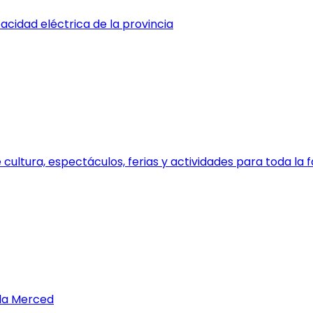
cidad eléctrica de la provincia
 cultura, espectáculos, ferias y actividades para toda la f
 la Merced