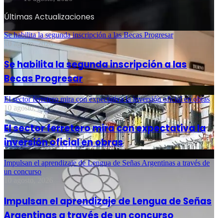
Últimas Actualizaciones
Se habilita la segunda inscripción a las Becas Progresar
10 agosto, 2026
Se habilita la segunda inscripción a las
Becas Progresar
El sector ferretero mira con expectativa la inversión oficial en obras
10 agosto, 2026
El sector ferretero mira con expectativa la
inversión oficial en obras
Impulsan el aprendizaje de Lengua de Señas Argentinas a través de
un concurso
10 agosto, 2026
Impulsan el aprendizaje de Lengua de Señas
Argentinas a través de un concurso