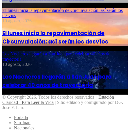
El lunes inicia la repavimentación de Circunvalación: así serán los
desvíos
10 agosto, 2026
El lunes inicia la repavimentación de
Circunvalación: así serán los desvíos
Los Nocheros llegarán a San Juan para celebrar 40 años de
trayectoria
10 agosto, 2026
Los Nocheros llegarán a San Juan para
celebrar 40 años de trayectoria
© Copyright 2026, Todos los derechos reservados |
Estación
Claridad - Para Leer la Vida
| Sitio editado y configurado por DG.
José F. Parra
Portada
San Juan
Nacionales