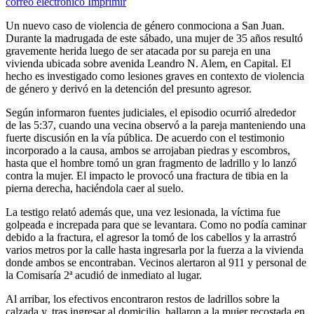
correo electrónico
Imprimir
Un nuevo caso de violencia de género conmociona a San Juan.
Durante la madrugada de este sábado, una mujer de 35 años resultó
gravemente herida luego de ser atacada por su pareja en una
vivienda ubicada sobre avenida Leandro N. Alem, en Capital. El
hecho es investigado como lesiones graves en contexto de violencia
de género y derivó en la detención del presunto agresor.
Según informaron fuentes judiciales, el episodio ocurrió alrededor
de las 5:37, cuando una vecina observó a la pareja manteniendo una
fuerte discusión en la vía pública. De acuerdo con el testimonio
incorporado a la causa, ambos se arrojaban piedras y escombros,
hasta que el hombre tomó un gran fragmento de ladrillo y lo lanzó
contra la mujer. El impacto le provocó una fractura de tibia en la
pierna derecha, haciéndola caer al suelo.
La testigo relató además que, una vez lesionada, la víctima fue
golpeada e increpada para que se levantara. Como no podía caminar
debido a la fractura, el agresor la tomó de los cabellos y la arrastró
varios metros por la calle hasta ingresarla por la fuerza a la vivienda
donde ambos se encontraban. Vecinos alertaron al 911 y personal de
la Comisaría 2ª acudió de inmediato al lugar.
Al arribar, los efectivos encontraron restos de ladrillos sobre la
calzada y, tras ingresar al domicilio, hallaron a la mujer recostada en