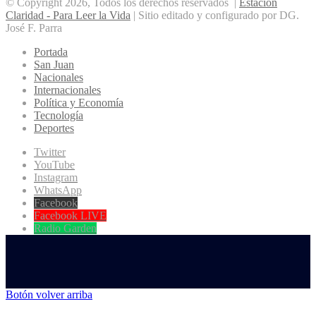
© Copyright 2026, Todos los derechos reservados |
Estación
Claridad - Para Leer la Vida
| Sitio editado y configurado por DG.
José F. Parra
Portada
San Juan
Nacionales
Internacionales
Política y Economía
Tecnología
Deportes
Twitter
YouTube
Instagram
WhatsApp
Facebook
Facebook LIVE
Radio Garden
Botón volver arriba