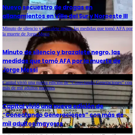
Nuevo secuestro de drogas en
allanamientos en Villa del Sur y Noroeste III
Minuto de silencio y brazalete negro, las medidas que tomó AFA por
la muerte de Jorge Messi
8 agosto, 2026
Minuto de silencio y brazalete negro, las
medidas que tomó AFA por la muerte de
Jorge Messi
Capital vivió una nueva edición de “Conectando Generaciones” con
más de mil adultos mayores
8 agosto, 2026
Capital vivió una nueva edición de
“Conectando Generaciones” con más de
mil adultos mayores