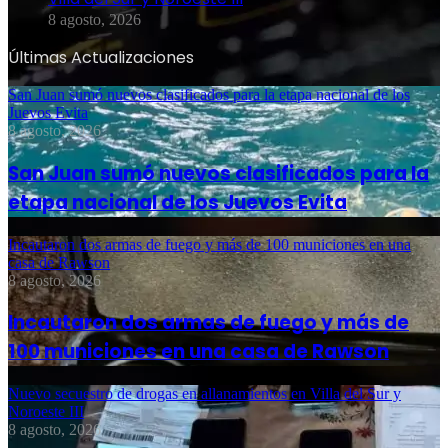
8 agosto, 2026
Últimas Actualizaciones
San Juan sumó nuevos clasificados para la etapa nacional de los
Juevos Evita
8 agosto, 2026
San Juan sumó nuevos clasificados para la
etapa nacional de los Juevos Evita
Incautaron dos armas de fuego y más de 100 municiones en una
casa de Rawson
8 agosto, 2026
Incautaron dos armas de fuego y más de
100 municiones en una casa de Rawson
Nuevo secuestro de drogas en allanamientos en Villa del Sur y
Noroeste III
8 agosto, 2026