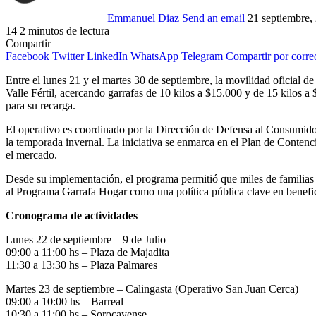
Emmanuel Diaz
Send an email
21 septiembre,
14
2 minutos de lectura
Compartir
Facebook
Twitter
LinkedIn
WhatsApp
Telegram
Compartir por corre
Entre el lunes 21 y el martes 30 de septiembre, la movilidad oficial d
Valle Fértil, acercando garrafas de 10 kilos a $15.000 y de 15 kilos a
para su recarga.
El operativo es coordinado por la Dirección de Defensa al Consumidor
la temporada invernal. La iniciativa se enmarca en el Plan de Conten
el mercado.
Desde su implementación, el programa permitió que miles de familias 
al Programa Garrafa Hogar como una política pública clave en benefi
Cronograma de actividades
Lunes 22 de septiembre – 9 de Julio
09:00 a 11:00 hs – Plaza de Majadita
11:30 a 13:30 hs – Plaza Palmares
Martes 23 de septiembre – Calingasta (Operativo San Juan Cerca)
09:00 a 10:00 hs – Barreal
10:30 a 11:00 hs – Sorocayense