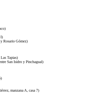
aco)
I)
s y Rosario Gómez)
 Las Tapias)
entre San Isidro y Pinchagual)
6)
iérrez, manzana A, casa 7)