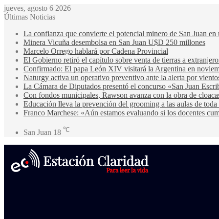
jueves, agosto 6 2026
Últimas Noticias
La confianza que convierte el potencial minero de San Juan en 
Minera Vicuña desembolsa en San Juan U$D 250 millones
Marcelo Orrego hablará por Cadena Provincial
El Gobierno retiró el capítulo sobre venta de tierras a extranjero
Confirmado: El papa León XIV visitará la Argentina en noviem
Naturgy activa un operativo preventivo ante la alerta por viento
La Cámara de Diputados presentó el concurso «San Juan Escri
Con fondos municipales, Rawson avanza con la obra de cloa
Educación lleva la prevención del grooming a las aulas de toda 
Franco Marchese: «Aún estamos evaluando si los docentes cump
℃
San Juan
18