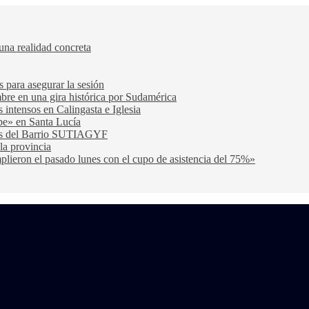
una realidad concreta
s para asegurar la sesión
bre en una gira histórica por Sudamérica
s intensos en Calingasta e Iglesia
be» en Santa Lucía
cas del Barrio SUTIAGYF
la provincia
lieron el pasado lunes con el cupo de asistencia del 75%»