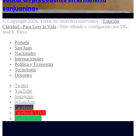
sanjuanina»
© Copyright 2026, Todos los derechos reservados |
Estación
Claridad - Para Leer la Vida
| Sitio editado y configurado por DG.
José F. Parra
Portada
San Juan
Nacionales
Internacionales
Política y Economía
Tecnología
Deportes
Twitter
YouTube
Instagram
WhatsApp
Facebook
Facebook LIVE
Radio Garden