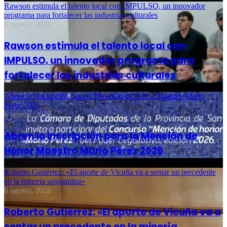
Rawson estimula el talento local con IMPULSO, un innovador
programa para fortalecer las industrias culturales
6 agosto, 2026
Rawson estimula el talento local con
IMPULSO, un innovador programa para
fortalecer las industrias culturales
Abren la inscripción para la Mención de Honor Maestro Mario
Pérez 2026
6 agosto, 2026
Abren la inscripción para la Mención de
Honor Maestro Mario Pérez 2026
Roberto Gutiérrez: «El aporte de Vicuña va a sentar un precedente
en la minería sanjuanina»
6 agosto, 2026
Roberto Gutiérrez: «El aporte de Vicuña va a
sentar un precedente en la minería