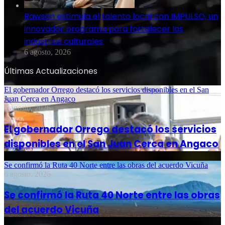
Rawson estimula el talento local con IMPULSO, un
innovador programa para fortalecer las
industrias culturales
6 agosto, 2026
Últimas Actualizaciones
El gobernador Orrego destacó los servicios disponibles en el San
Juan Cerca en Angaco
6 agosto, 2026
El gobernador Orrego destacó los servicios
disponibles en el San Juan Cerca en Angaco
Se confirmó la Ruta 40 Norte entre las obras del acuerdo Vicuña
6 agosto, 2026
Se confirmó la Ruta 40 Norte entre las obras
del acuerdo Vicuña