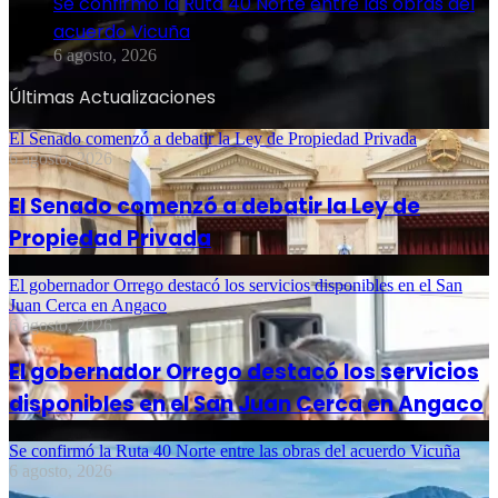
Se confirmó la Ruta 40 Norte entre las obras del
acuerdo Vicuña
6 agosto, 2026
Últimas Actualizaciones
El Senado comenzó a debatir la Ley de Propiedad Privada
6 agosto, 2026
El Senado comenzó a debatir la Ley de
Propiedad Privada
El gobernador Orrego destacó los servicios disponibles en el San
Juan Cerca en Angaco
6 agosto, 2026
El gobernador Orrego destacó los servicios
disponibles en el San Juan Cerca en Angaco
Se confirmó la Ruta 40 Norte entre las obras del acuerdo Vicuña
6 agosto, 2026