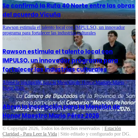
Se confirmó la Ruta 40 Norte entre las obras
del acuerdo Vicuña
Rawson estimula el talento local con IMPULSO, un innovador
programa para fortalecer las industrias culturales
6 agosto, 2026
Rawson estimula el talento local con
IMPULSO, un innovador programa para
fortalecer las industrias culturales
Abren la inscripción para la Mención de Honor Maestro Mario
Pérez 2026
6 agosto, 2026
Abren la inscripción para la Mención de
Honor Maestro Mario Pérez 2026
© Copyright 2026, Todos los derechos reservados |
Estación
Claridad - Para Leer la Vida
| Sitio editado y configurado por DG.