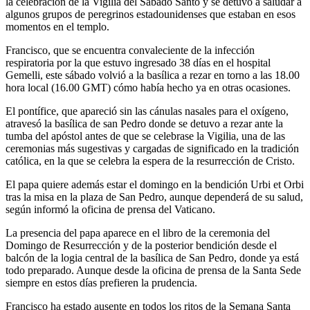
la celebración de la Vigilia del Sábado Santo y se detuvo a saludar a
algunos grupos de peregrinos estadounidenses que estaban en esos
momentos en el templo.
Francisco, que se encuentra convaleciente de la infección
respiratoria por la que estuvo ingresado 38 días en el hospital
Gemelli, este sábado volvió a la basílica a rezar en torno a las 18.00
hora local (16.00 GMT) cómo había hecho ya en otras ocasiones.
El pontífice, que apareció sin las cánulas nasales para el oxígeno,
atravesó la basílica de san Pedro donde se detuvo a rezar ante la
tumba del apóstol antes de que se celebrase la Vigilia, una de las
ceremonias más sugestivas y cargadas de significado en la tradición
católica, en la que se celebra la espera de la resurrección de Cristo.
El papa quiere además estar el domingo en la bendición Urbi et Orbi
tras la misa en la plaza de San Pedro, aunque dependerá de su salud,
según informó la oficina de prensa del Vaticano.
La presencia del papa aparece en el libro de la ceremonia del
Domingo de Resurrección y de la posterior bendición desde el
balcón de la logia central de la basílica de San Pedro, donde ya está
todo preparado. Aunque desde la oficina de prensa de la Santa Sede
siempre en estos días prefieren la prudencia.
Francisco ha estado ausente en todos los ritos de la Semana Santa