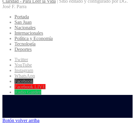
Claridad - Para Leer la Vida
| Sitio editado y configurado por DG.
José F. Parra
Portada
San Juan
Nacionales
Internacionales
Política y Economía
Tecnología
Deportes
Twitter
YouTube
Instagram
WhatsApp
Facebook
Facebook LIVE
Radio Garden
Botón volver arriba