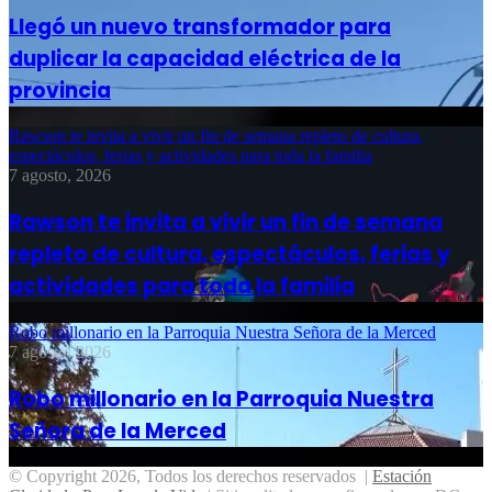
Llegó un nuevo transformador para
duplicar la capacidad eléctrica de la
provincia
Rawson te invita a vivir un fin de semana repleto de cultura,
espectáculos, ferias y actividades para toda la familia
7 agosto, 2026
Rawson te invita a vivir un fin de semana
repleto de cultura, espectáculos, ferias y
actividades para toda la familia
Robo millonario en la Parroquia Nuestra Señora de la Merced
7 agosto, 2026
Robo millonario en la Parroquia Nuestra
Señora de la Merced
© Copyright 2026, Todos los derechos reservados |
Estación