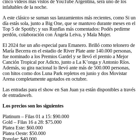
cinco videos más vistos de YouTube Argentina, será uno de los
infaltables de la noche.
A este clásico se suman sus lanzamientos más recientes, como Si un
día estás sola, junto a Big One, que se mantuvo durante meses en el
Top 5 de Spotify; y sus Runflas más comentados: Podés pedirme
perdón, colaboración con Ángela Leiva, y Mala Mujer.
El 2024 fue un año especial para Emanero. Brilló como telonero de
María Becerra en el estadio de River Plate ante 140.000 personas,
fue nominado a los Premios Gardel y se llevó el premio a Mejor
Canción Tropical por Adicto, junto a La K’onga y Antonio Ríos.
Además, su gira nacional lo llevó ante más de 500.000 personas,
con hitos como dos Luna Park repletos en junio y dos Movistar
Arena completamente agotados en octubre.
Las entradas para el show en San Juan ya están disponibles a través
de entradaweb.
Los precios son los siguientes
Platinum – Filas 01 a 15: $90.000
Gold – Filas 16 a 28: $75.000
Platea Este: $60.000
Platea Oeste: $50.000
Popular: $40.000