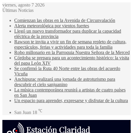
viernes, agosto 7 2026
Últimas Noticias
Comienzan las obras en la Avenida de Circunvalación
Alerta meteorológica por vientos fuertes
Llegó un nuevo transformador para duplicar la capacidad
eléctrica de la provincia
Rawson te invita a vivir un fin de semana repleto de cultura,
espectáculos, ferias y actividades para toda la familia
Robo millonario en la Parroquia Nuestra Señora de la Merced
Córdoba se prepara para un acontecimiento histórico: la visita
del papa León XIV
Se confirmó la Ruta 40 Norte entre las obras del acuerdo
Vicuña
Anchipurac realizará una jornada de astroturismo para
descubrir el cielo sanjuanino
La música contemporánea reunirá a artistas de cuatro países
en San Juan
Un espacio para aprender, expresarse y disfrutar de la cultura
℃
San Juan
18