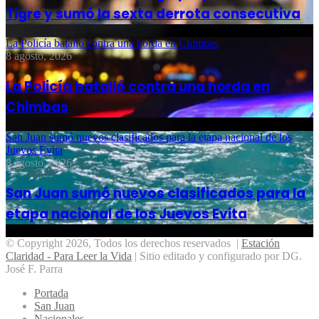
Tigre y sumó la sexta derrota consecutiva
La Policía batalló contra una horda en Chimbas
8 agosto, 2026
La Policía batalló contra una horda en
Chimbas
San Juan sumó nuevos clasificados para la etapa nacional de los
Juevos Evita
8 agosto, 2026
San Juan sumó nuevos clasificados para la
etapa nacional de los Juevos Evita
© Copyright 2026, Todos los derechos reservados |
Estación
Claridad - Para Leer la Vida
| Sitio editado y configurado por DG.
José F. Parra
Portada
San Juan
Nacionales