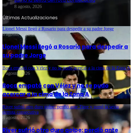
sumó la sexta derrota consecutiva
8 agosto, 2026
Últimas Actualizaciones
Lionel Messi llegó a Rosario para despedir a su padre Jorge
8 agosto, 2026
Lionel Messi llegó a Rosario para despedir a
su padre Jorge
Boca empató con Vélez y no se pudo acercar a la cima de la Zona A
8 agosto, 2026
Boca empató con Vélez y no se pudo
acercar a la cima de la Zona A
River sufrió otro duro golpe: perdió ante Tigre y sumó la sexta
derrota consecutiva
8 agosto, 2026
River sufrió otro duro golpe: perdió ante