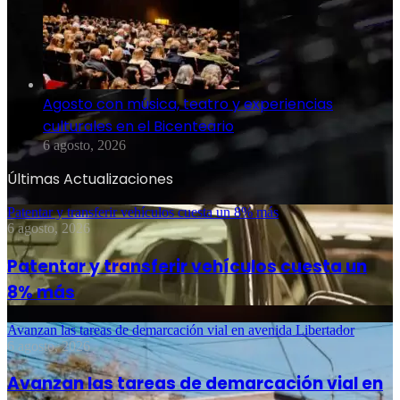
Agosto con música, teatro y experiencias
culturales en el Bicenteario
6 agosto, 2026
Últimas Actualizaciones
Patentar y transferir vehículos cuesta un 8% más
6 agosto, 2026
Patentar y transferir vehículos cuesta un
8% más
Avanzan las tareas de demarcación vial en avenida Libertador
6 agosto, 2026
Avanzan las tareas de demarcación vial en