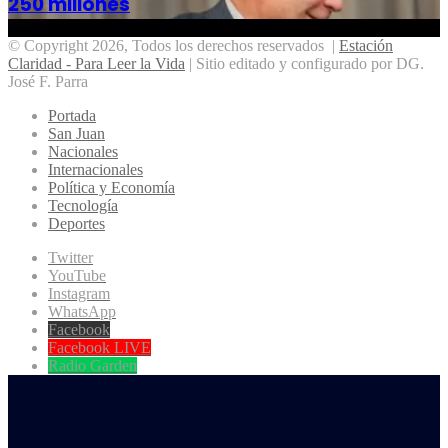
250 millones
© Copyright 2026, Todos los derechos reservados |
Estación
Claridad - Para Leer la Vida
| Sitio editado y configurado por DG.
José F. Parra
Portada
San Juan
Nacionales
Internacionales
Política y Economía
Tecnología
Deportes
Twitter
YouTube
Instagram
WhatsApp
Facebook
Facebook LIVE
Radio Garden