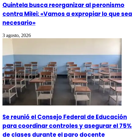
Quintela busca reorganizar al peronismo
contra Milei: «Vamos a expropiar lo que sea
necesario»
3 agosto, 2026
Se reunió el Consejo Federal de Educación
para coordinar controles y asegurar el 75%
de clases durante el paro docente