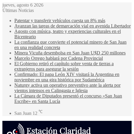
jueves, agosto 6 2026
Últimas Noticias
Patentar y transferir vehículos cuesta un 8% más
Avanzan las tareas de demarcación vial en avenida Libertador
Agosto con música, teatro y experiencias culturales en el
Bicenteario
La confianza que convierte el potencial minero de San Juan
en una realidad concreta
Minera Vicuña desembolsa en San Juan U$D 250 millones
Marcelo Orrego hablará por Cadena Provincial
El Gobierno retiró el capítulo sobre venta de tierras a
extranjeros para asegurar la sesión
Confirmado: El papa León XIV visitará la Argentina en
noviembre en una gira histórica por Sudamérica
Naturgy activa un operativo preventivo ante la alerta por
vientos intensos en Calingasta e Iglesia
La Cámara de Diputados presentó el concurso «San Juan
Escribe» en Santa Lucía
℃
San Juan
12