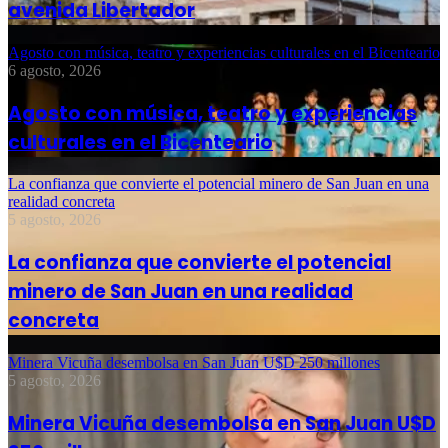
avenida Libertador
Agosto con música, teatro y experiencias culturales en el Bicenteario
6 agosto, 2026
Agosto con música, teatro y experiencias
culturales en el Bicenteario
La confianza que convierte el potencial minero de San Juan en una
realidad concreta
5 agosto, 2026
La confianza que convierte el potencial
minero de San Juan en una realidad
concreta
Minera Vicuña desembolsa en San Juan U$D 250 millones
5 agosto, 2026
Minera Vicuña desembolsa en San Juan U$D