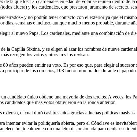
 de la que los 135 cardenales en edad de votar se reúnen dentro de la 
 (todos afuera) y los cardenales, que prestaron juramento de secreto, se
«encerrados» y no podrán tener contacto con el exterior ya que el mismo 
 por días, semanas e incluso, aunque mucho menos probable, durante añ
legir al nuevo Papa. Los cardenales, mediante una combinación de discu
 la Capilla Sixtina, y se eligen al azar los nombres de nueve cardenales
s más recogen los votos y otros tres los revisan.
de 80 años pueden emitir su voto. Es por eso que, para elegir al sucesor
os a participar de los comicios, 108 fueron nombrados durante el papado
o un candidato único obtiene una mayoría de dos tercios. A veces, los P
dos candidatos que más votos obtuvieron en la ronda anterior.
s extenso, el cual duró casi tres años gracias a luchas políticas masivas
a intentar evitar la politiquería abierta, pero el Cónclave es inevitabl
u elección, idealmente con una letra distorsionada para ocultar su ident