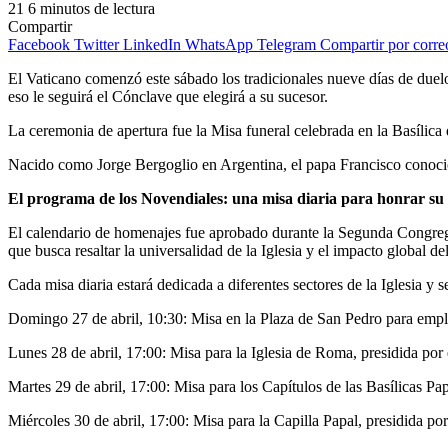
21
6 minutos de lectura
Compartir
Facebook
Twitter
LinkedIn
WhatsApp
Telegram
Compartir por corre
El Vaticano comenzó este sábado los tradicionales nueve días de due
eso le seguirá el Cónclave que elegirá a su sucesor.
La ceremonia de apertura fue la Misa funeral celebrada en la Basílica 
Nacido como Jorge Bergoglio en Argentina, el papa Francisco conoció
El programa de los Novendiales: una misa diaria para honrar su
El calendario de homenajes fue aprobado durante la Segunda Congregac
que busca resaltar la universalidad de la Iglesia y el impacto global de
Cada misa diaria estará dedicada a diferentes sectores de la Iglesia y s
Domingo 27 de abril, 10:30: Misa en la Plaza de San Pedro para emplea
Lunes 28 de abril, 17:00: Misa para la Iglesia de Roma, presidida por
Martes 29 de abril, 17:00: Misa para los Capítulos de las Basílicas P
Miércoles 30 de abril, 17:00: Misa para la Capilla Papal, presidida po