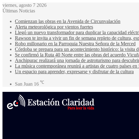
viernes, agosto 7 2026
Últimas Noticias
Comienzan las obras en la Avenida de Circunvalación
Alerta meteorológica por vientos fuertes
Llegó un nuevo transformador para duplicar la capacidad eléctri
Rawson te invita a vivir un fin de semana repleto de cultura, esp
Robo millonario en la Parroquia Nuestra Señora de la Merced
Córdoba se prepara para un acontecimiento histórico: la visita
Se confirmó la Ruta 40 Norte entre las obras del acuerdo Vicuñ
Anchipurac realizará una jornada de astroturismo para descubrir
La música contemporánea reunirá a artistas de cuatro países en
Un espacio para aprender, expresarse y disfrutar de la cultura
℃
San Juan
16