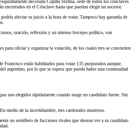
exquisitamente decorada Capilla Sixtina, sede de todos los cónclaves
rán encerrados en el Cónclave hasta que puedan elegir un sucesor.
podría afectar su juicio a la hora de votar. Tampoco hay garantía de
os.
rsos, oración, reflexión y un intenso forcejeo político, van
 para oficiar y organizar la votación, de los cuales tres se convierten
 de Francisco están habilitados para votar 135 purpurados aunque,
 del argentino, por lo que se espera que pueda haber una continuidad
apas son elegidos rápidamente cuando surge un candidato fuerte. Sin
. En medio de la incertidumbre, tres cardenales murieron.
emente un semillero de facciones rivales que desean ver a su candidato
idad.