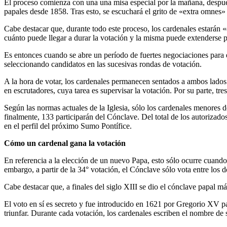
El proceso comienza con una una misa especial por la mañana, después
papales desde 1858. Tras esto, se escuchará el grito de «extra omnes»
Cabe destacar que, durante todo este proceso, los cardenales estarán 
cuánto puede llegar a durar la votación y la misma puede extenderse
Es entonces cuando se abre un período de fuertes negociaciones para e
seleccionando candidatos en las sucesivas rondas de votación.
A la hora de votar, los cardenales permanecen sentados a ambos lados de
en escrutadores, cuya tarea es supervisar la votación. Por su parte, tre
Según las normas actuales de la Iglesia, sólo los cardenales menores 
finalmente, 133 participarán del Cónclave. Del total de los autorizad
en el perfil del próximo Sumo Pontífice.
Cómo un cardenal gana la votación
En referencia a la elección de un nuevo Papa, esto sólo ocurre cuand
embargo, a partir de la 34° votación, el Cónclave sólo vota entre los 
Cabe destacar que, a finales del siglo XIII se dio el cónclave papal má
El voto en sí es secreto y fue introducido en 1621 por Gregorio XV par
triunfar. Durante cada votación, los cardenales escriben el nombre de s