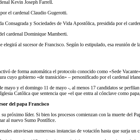
denal Kevin Joseph Farrell.
 por el cardenal Claudio Gugerotti.
da Consagrada y Sociedades de Vida Apostólica, presidida por el card
o del cardenal Dominique Mamberti.
 elegirá al sucesor de Francisco. Según lo estipulado, esa reunión de la
activó de forma automática el protocolo conocido como «Sede Vacante», 
gura cuyo gobierno «de transición» – personificado por el cardenal irlan
 6 de mayo y el domingo 11 de mayo -, al menos 17 candidatos se perfil
la Iglesia Católica que sentencia que «el que entra al cónclave como pap
cesor del papa Francisco
r a su próximo líder. Si bien los procesos comienzan con la muerte del 
rmar al nuevo Sumo Pontífice.
enales atraviesan numerosas instancias de votación hasta que surja un 