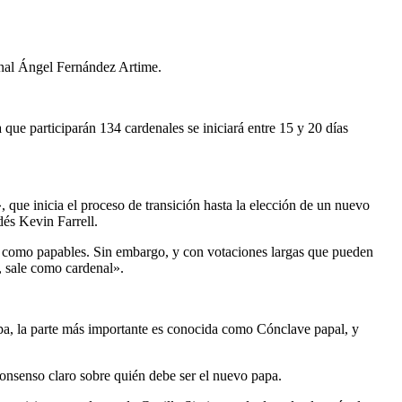
enal Ángel Fernández Artime.
 que participarán 134 cardenales se iniciará entre 15 y 20 días
que inicia el proceso de transición hasta la elección de un nuevo
dés Kevin Farrell.
an como papables. Sin embargo, y con votaciones largas que pueden
a, sale como cardenal».
Papa, la parte más importante es conocida como Cónclave papal, y
consenso claro sobre quién debe ser el nuevo papa.