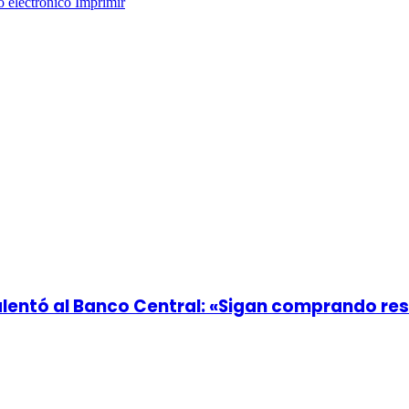
o electrónico
Imprimir
 alentó al Banco Central: «Sigan comprando re