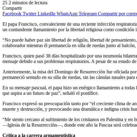
25
2 minutos de lectura
Compartir
Facebook
Twitter
LinkedIn
WhatsApp
Telegram
Compartir por corre
El papa Francisco, convaleciente de una reciente infección respiratori
un contundente llamamiento por la libertad religiosa como condición 
“No puede haber paz sin libertad de religión, libertad de pensamiento,
colaborador mientras él permanecía en silla de ruedas junto al balcón,
Francisco, quien pasó 38 días hospitalizado por una neumonía bilateral
mensaje debido a sus problemas respiratorios. A pesar de su estado de 
Anteriormente, la misa del Domingo de Resurrección fue oficiada por 
permaneció sentado en su silla de ruedas, sin las cánulas nasales para 
En su mensaje pascual, el papa hizo un enérgico llamamiento a todas la
que aspira a un futuro de paz”, señaló el pontífice.
Francisco expresó su preocupación tanto por “el creciente clima de an
muerte y destrucción, y provocando una dramática e indigna crisis hu
“Me siento cercano al sufrimiento de los cristianos en Palestina y en I
—Iglesia de la Resurrección—, donde este año la Pascua será celebrada 
Crítica a la carrera armamentística