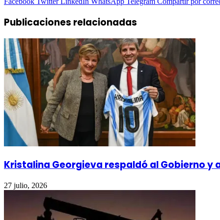
Facebook
Twitter
LinkedIn
WhatsApp
Telegram
Compartir por corre
Publicaciones relacionadas
Kristalina Georgieva respaldó al Gobierno y
27 julio, 2026