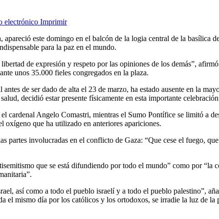
o electrónico
Imprimir
a, apareció este domingo en el balcón de la logia central de la basílica 
indispensable para la paz en el mundo.
 libertad de expresión y respeto por las opiniones de los demás”, afirmó
 ante unos 35.000 fieles congregados en la plaza.
 antes de ser dado de alta el 23 de marzo, ha estado ausente en la mayo
salud, decidió estar presente físicamente en esta importante celebración
el cardenal Angelo Comastri, mientras el Sumo Pontífice se limitó a de
el oxígeno que ha utilizado en anteriores apariciones.
s partes involucradas en el conflicto de Gaza: “Que cese el fuego, que 
tisemitismo que se está difundiendo por todo el mundo” como por “la co
manitaria”.
srael, así como a todo el pueblo israelí y a todo el pueblo palestino”, 
el mismo día por los católicos y los ortodoxos, se irradie la luz de la