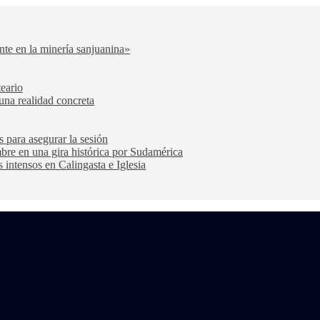
nte en la minería sanjuanina»
teario
una realidad concreta
s para asegurar la sesión
bre en una gira histórica por Sudamérica
s intensos en Calingasta e Iglesia