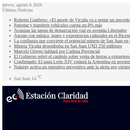
jueves, agosto 6 2026
Últimas Noticias
Roberto Gutiérrez: «El aporte de Vicuña va a sentar un precede
Patentar y transferir vehículos cuesta un 8% más
Avanzan las tareas de demarcación vial en avenida Libertador
Agosto con música, teatro y experiencias culturales en el Bicen
La confianza que convierte el potencial minero de San Juan en 
Minera Vicuña desembolsa en San Juan U$D 250 millones
Marcelo Orrego hablará por Cadena Provincial
El Gobierno retiró el capítulo sobre venta de tierras a extranjero
Confirmado: El papa León XIV visitará la Argentina en noviem
Naturgy activa un operativo preventivo ante la alerta por viento
℃
San Juan
14