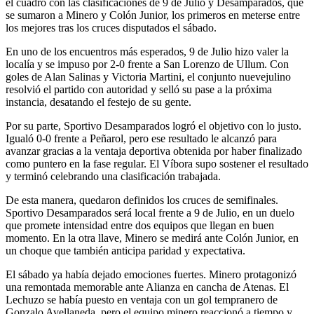
el cuadro con las clasificaciones de 9 de Julio y Desamparados, que
se sumaron a Minero y Colón Junior, los primeros en meterse entre
los mejores tras los cruces disputados el sábado.
En uno de los encuentros más esperados, 9 de Julio hizo valer la
localía y se impuso por 2-0 frente a San Lorenzo de Ullum. Con
goles de Alan Salinas y Victoria Martini, el conjunto nuevejulino
resolvió el partido con autoridad y selló su pase a la próxima
instancia, desatando el festejo de su gente.
Por su parte, Sportivo Desamparados logró el objetivo con lo justo.
Igualó 0-0 frente a Peñarol, pero ese resultado le alcanzó para
avanzar gracias a la ventaja deportiva obtenida por haber finalizado
como puntero en la fase regular. El Víbora supo sostener el resultado
y terminó celebrando una clasificación trabajada.
De esta manera, quedaron definidos los cruces de semifinales.
Sportivo Desamparados será local frente a 9 de Julio, en un duelo
que promete intensidad entre dos equipos que llegan en buen
momento. En la otra llave, Minero se medirá ante Colón Junior, en
un choque que también anticipa paridad y expectativa.
El sábado ya había dejado emociones fuertes. Minero protagonizó
una remontada memorable ante Alianza en cancha de Atenas. El
Lechuzo se había puesto en ventaja con un gol tempranero de
Gonzalo Avellaneda, pero el equipo minero reaccionó a tiempo y