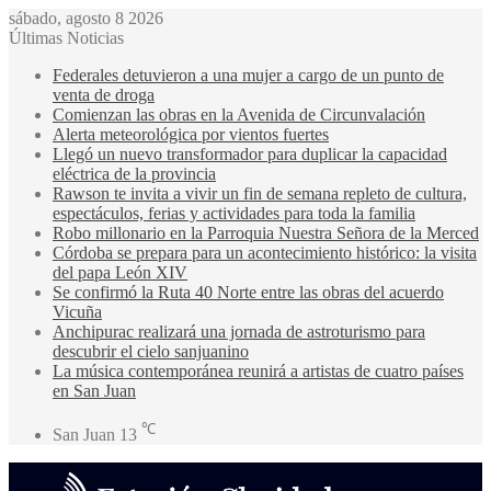
sábado, agosto 8 2026
Últimas Noticias
Federales detuvieron a una mujer a cargo de un punto de
venta de droga
Comienzan las obras en la Avenida de Circunvalación
Alerta meteorológica por vientos fuertes
Llegó un nuevo transformador para duplicar la capacidad
eléctrica de la provincia
Rawson te invita a vivir un fin de semana repleto de cultura,
espectáculos, ferias y actividades para toda la familia
Robo millonario en la Parroquia Nuestra Señora de la Merced
Córdoba se prepara para un acontecimiento histórico: la visita
del papa León XIV
Se confirmó la Ruta 40 Norte entre las obras del acuerdo
Vicuña
Anchipurac realizará una jornada de astroturismo para
descubrir el cielo sanjuanino
La música contemporánea reunirá a artistas de cuatro países
en San Juan
℃
San Juan
13