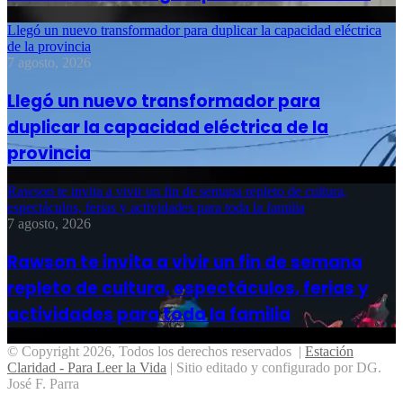
Llegó un nuevo transformador para duplicar la capacidad eléctrica
de la provincia
7 agosto, 2026
Llegó un nuevo transformador para
duplicar la capacidad eléctrica de la
provincia
Rawson te invita a vivir un fin de semana repleto de cultura,
espectáculos, ferias y actividades para toda la familia
7 agosto, 2026
Rawson te invita a vivir un fin de semana
repleto de cultura, espectáculos, ferias y
actividades para toda la familia
© Copyright 2026, Todos los derechos reservados |
Estación
Claridad - Para Leer la Vida
| Sitio editado y configurado por DG.
José F. Parra