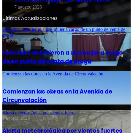
Alerta meteorológica por vientos fuertes
7 agosto, 2026
Últimas Actualizaciones
Federales detuvieron a una mujer a cargo de un punto de venta de
droga
7 agosto, 2026
Federales detuvieron a una mujer a cargo
de un punto de venta de droga
Comienzan las obras en la Avenida de Circunvalación
7 agosto, 2026
Comienzan las obras en la Avenida de
Circunvalación
Alerta meteorológica por vientos fuertes
7 agosto, 2026
Alerta meteorológica por vientos fuertes